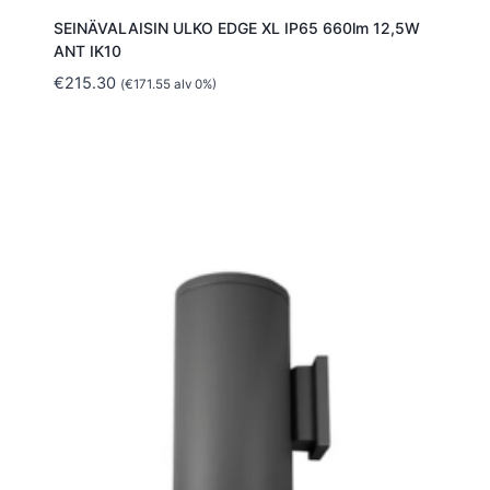
SEINÄVALAISIN ULKO EDGE XL IP65 660lm 12,5W
ANT IK10
€
215.30
(
€
171.55
alv 0%)