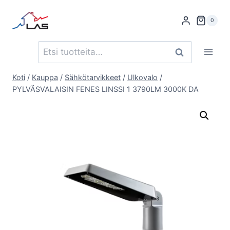
Siirry
sisältöön
0
Etsi:
Haku
Koti
/
Kauppa
/
Sähkötarvikkeet
/
Ulkovalo
/
PYLVÄSVALAISIN FENES LINSSI 1 3790LM 3000K DA