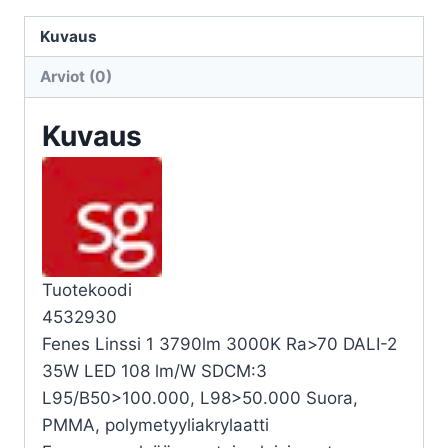
LINSSI
1
Kuvaus
3790LM
Arviot (0)
3000K
DA
Kuvaus
määrä
Tuotekoodi
4532930
Fenes Linssi 1 3790lm 3000K Ra>70 DALI-2
35W LED 108 lm/W SDCM:3
L95/B50>100.000, L98>50.000 Suora,
PMMA, polymetyyliakrylaatti