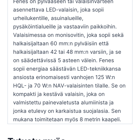
Fenes on pylvääseen tai valaisinvarteen
asennettava LED-valaisin, joka sopii
urheilukentille, asuinalueille,
pysäköintialueille ja vastaaviin paikkoihin.
Valaisimessa on monisovitin, joka sopii sekä
halkaisijaltaan 60 mm:n pylväisiin että
halkaisijaltaan 42 tai 48 mm:n varsiin, ja se
on säädettävissä 5 asteen välein. Fenes
sopii energiaa säästävän LED-tekniikkansa
ansiosta erinomaisesti vanhojen 125 W:n
HQL- ja 70 W:n NAV-valaisinten tilalle. Se on
kompakti ja kestävä valaisin, joka on
valmistettu painevaletusta alumiinista ja
jonka etulevy on karkaistua suojalasia. Sen
mukana toimitetaan myös 8 metrin kaapeli.