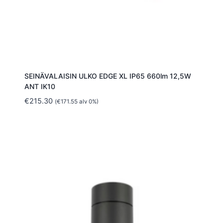
SEINÄVALAISIN ULKO EDGE XL IP65 660lm 12,5W
ANT IK10
€
215.30
(
€
171.55
alv 0%)