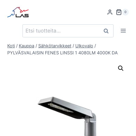
Siirry
sisältöön
0
Etsi:
Haku
Koti
/
Kauppa
/
Sähkötarvikkeet
/
Ulkovalo
/
PYLVÄSVALAISIN FENES LINSSI 1 4080LM 4000K DA