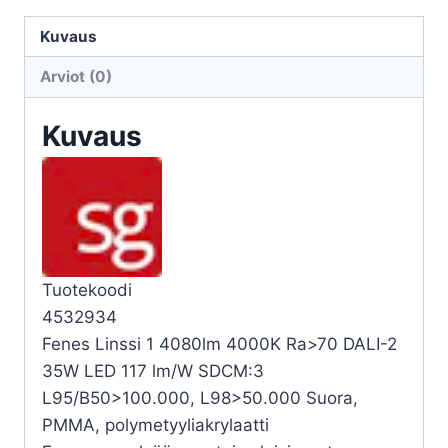
LINSSI
1
Kuvaus
4080LM
Arviot (0)
4000K
DA
Kuvaus
määrä
Tuotekoodi
4532934
Fenes Linssi 1 4080lm 4000K Ra>70 DALI-2
35W LED 117 lm/W SDCM:3
L95/B50>100.000, L98>50.000 Suora,
PMMA, polymetyyliakrylaatti