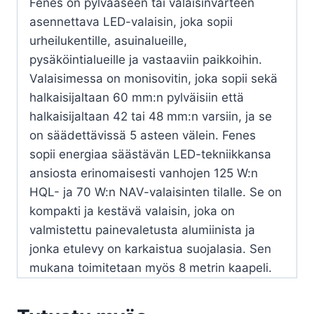
Fenes on pylvääseen tai valaisinvarteen
asennettava LED-valaisin, joka sopii
urheilukentille, asuinalueille,
pysäköintialueille ja vastaaviin paikkoihin.
Valaisimessa on monisovitin, joka sopii sekä
halkaisijaltaan 60 mm:n pylväisiin että
halkaisijaltaan 42 tai 48 mm:n varsiin, ja se
on säädettävissä 5 asteen välein. Fenes
sopii energiaa säästävän LED-tekniikkansa
ansiosta erinomaisesti vanhojen 125 W:n
HQL- ja 70 W:n NAV-valaisinten tilalle. Se on
kompakti ja kestävä valaisin, joka on
valmistettu painevaletusta alumiinista ja
jonka etulevy on karkaistua suojalasia. Sen
mukana toimitetaan myös 8 metrin kaapeli.