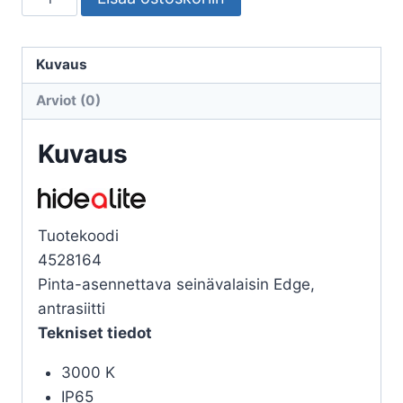
ULKO
EDGE
ANTRASIITTI
Kuvaus
3000K
Arviot (0)
määrä
Kuvaus
Tuotekoodi
4528164
Pinta-asennettava seinävalaisin Edge,
antrasiitti
Tekniset tiedot
3000 K
IP65