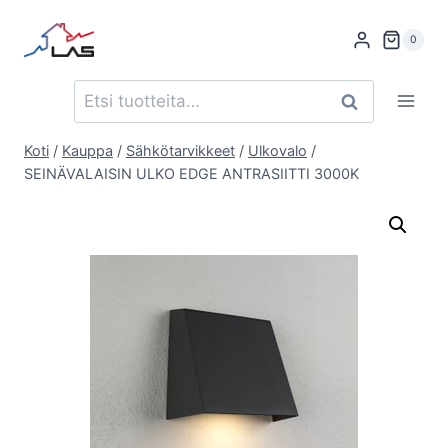
Siirry
sisältöön
0
Etsi:
Haku
Koti
/
Kauppa
/
Sähkötarvikkeet
/
Ulkovalo
/
SEINÄVALAISIN ULKO EDGE ANTRASIITTI 3000K