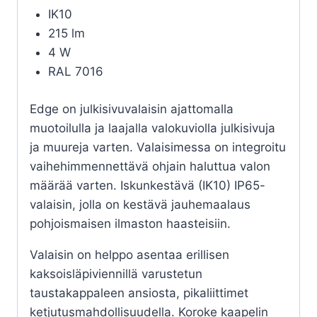
IK10
215 lm
4 W
RAL 7016
Edge on julkisivuvalaisin ajattomalla
muotoilulla ja laajalla valokuviolla julkisivuja
ja muureja varten. Valaisimessa on integroitu
vaihehimmennettävä ohjain haluttua valon
määrää varten. Iskunkestävä (IK10) IP65-
valaisin, jolla on kestävä jauhemaalaus
pohjoismaisen ilmaston haasteisiin.
Valaisin on helppo asentaa erillisen
kaksoisläpiviennillä varustetun
taustakappaleen ansiosta, pikaliittimet
ketjutusmahdollisuudella. Koroke kaapelin