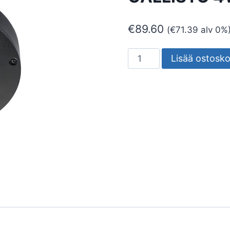
€
89.60
(
€
71.39
alv 0%
SEINÄ/KATTOVALAISIN
Lisää ostosko
ULKO
CALLISTO
4W
3000K
MU
määrä