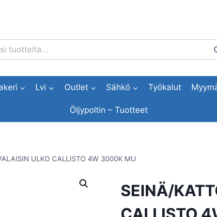
i:
H
akeri
Lvi
Outlet
Sähkö
Työkalut
Myymä
Öljypoltin – Tuotteet
VALAISIN ULKO CALLISTO 4W 3000K MU
SEINÄ/KATT
CALLISTO 4