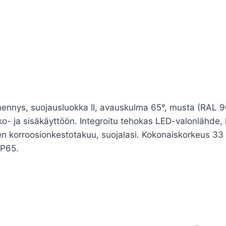
ennys, suojausluokka II, avauskulma 65°, musta (RAL 
lko- ja sisäkäyttöön. Integroitu tehokas LED-valonlähd
n korroosionkestotakuu, suojalasi. Kokonaiskorkeus 33 
IP65.