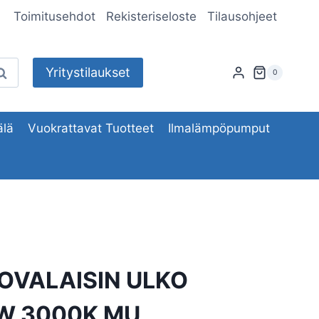
Toimitusehdot
Rekisteriseloste
Tilausohjeet
Yritystilaukset
aku
0
lä
Vuokrattavat Tuotteet
Ilmalämpöpumput
OVALAISIN ULKO
W 3000K MU