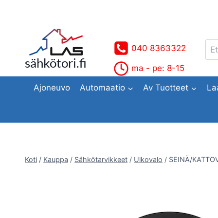
Siirry
sisältöön
Ets
040 8363322
sähkötori.fi
ma - pe: 8-15
Ajoneuvo
Automaatio
Av Tuotteet
La
Koti
/
Kauppa
/
Sähkötarvikkeet
/
Ulkovalo
/
SEINÄ/KATTO