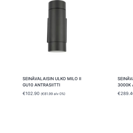
SEINÄVALAISIN ULKO MILO II
SEINÄV
GU10 ANTRASIITTI
3000K 
€
102.90
€
289.4
(
€
81.99
alv 0%)