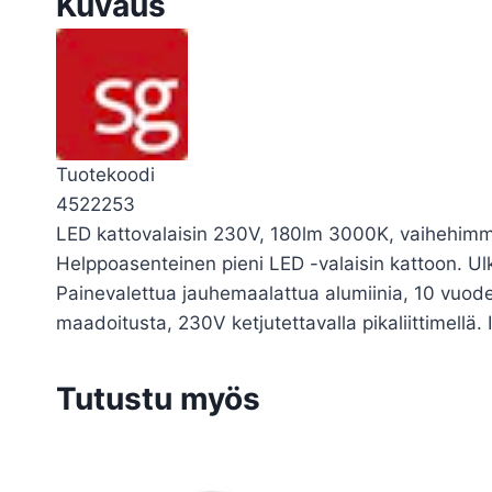
Kuvaus
Tuotekoodi
4522253
LED kattovalaisin 230V, 180lm 3000K, vaihehimm
Helppoasenteinen pieni LED -valaisin kattoon. U
Painevalettua jauhemaalattua alumiinia, 10 vuode
maadoitusta, 230V ketjutettavalla pikaliittimellä. 
Tutustu myös