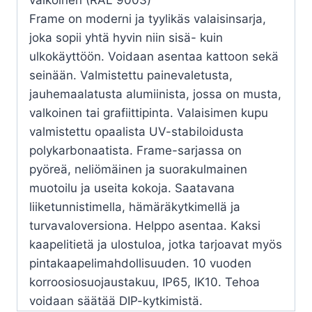
Frame on moderni ja tyylikäs valaisinsarja,
joka sopii yhtä hyvin niin sisä- kuin
ulkokäyttöön. Voidaan asentaa kattoon sekä
seinään. Valmistettu painevaletusta,
jauhemaalatusta alumiinista, jossa on musta,
valkoinen tai grafiittipinta. Valaisimen kupu
valmistettu opaalista UV-stabiloidusta
polykarbonaatista. Frame-sarjassa on
pyöreä, neliömäinen ja suorakulmainen
muotoilu ja useita kokoja. Saatavana
liiketunnistimella, hämäräkytkimellä ja
turvavaloversiona. Helppo asentaa. Kaksi
kaapelitietä ja ulostuloa, jotka tarjoavat myös
pintakaapelimahdollisuuden. 10 vuoden
korroosiosuojaustakuu, IP65, IK10. Tehoa
voidaan säätää DIP-kytkimistä.