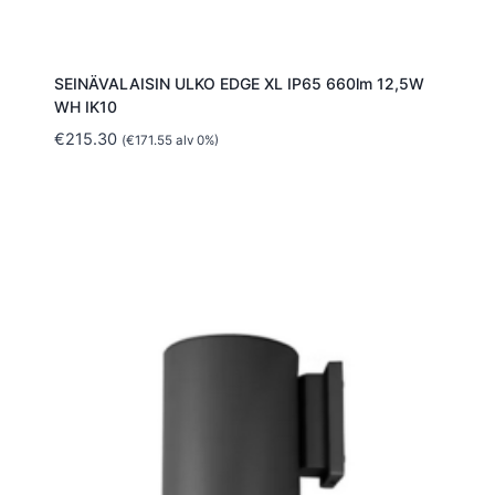
SEINÄVALAISIN ULKO EDGE XL IP65 660lm 12,5W
WH IK10
€
215.30
(
€
171.55
alv 0%)