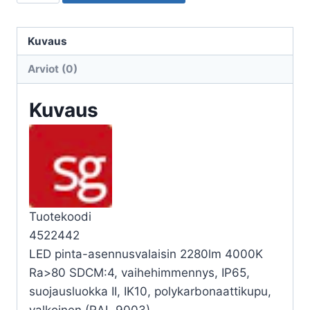
ULKO
FRAME
FRAME
Kuvaus
ROUND
Arviot (0)
MAXI
23W
Kuvaus
4K
VA
määrä
Tuotekoodi
4522442
LED pinta-asennusvalaisin 2280lm 4000K
Ra>80 SDCM:4, vaihehimmennys, IP65,
suojausluokka II, IK10, polykarbonaattikupu,
valkoinen (RAL 9003)