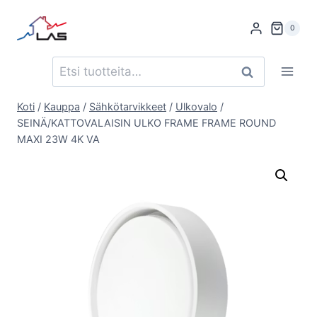
Siirry
sisältöön
0
Etsi:
Haku
Koti
/
Kauppa
/
Sähkötarvikkeet
/
Ulkovalo
/
SEINÄ/KATTOVALAISIN ULKO FRAME FRAME ROUND
MAXI 23W 4K VA