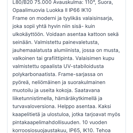
L80/B20 75.000 Avauskulma: 110°, Suora,
Opaalimuovia Luokka II IP66 IK10
Frame on moderni ja tyylikäs valaisinsarja,
joka sopii yhtä hyvin niin sisä- kuin
ulkokäyttöön. Voidaan asentaa kattoon sekä
seinään. Valmistettu painevaletusta,
jauhemaalatusta alumiinista, jossa on musta,
valkoinen tai grafiittipinta. Valaisimen kupu
valmistettu opaalista UV-stabiloidusta
polykarbonaatista. Frame-sarjassa on
pyöreä, neliömäinen ja suorakulmainen
muotoilu ja useita kokoja. Saatavana
liiketunnistimella, hämäräkytkimellä ja
turvavaloversiona. Helppo asentaa. Kaksi
kaapelitietä ja ulostuloa, jotka tarjoavat myös
pintakaapelimahdollisuuden. 10 vuoden
korroosiosuojaustakuu, IP65, IK10. Tehoa