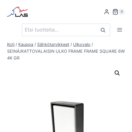
Siirry
sisältöön
0
Etsi:
Haku
Koti
/
Kauppa
/
Sähkötarvikkeet
/
Ulkovalo
/
SEINÄ/KATTOVALAISIN ULKO FRAME FRAME SQUARE 6W
4K GR