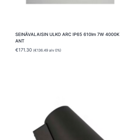
SEINÄVALAISIN ULKO ARC IP65 610lm 7W 4000K
ANT
€
171.30
(
€
136.49
alv 0%)