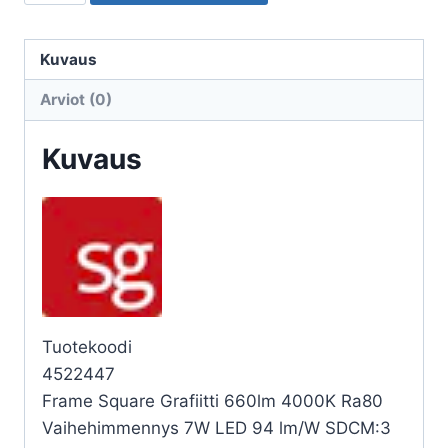
ULKO
FRAME
FRAME
Kuvaus
SQUARE
Arviot (0)
6W
4K
Kuvaus
GR
määrä
Tuotekoodi
4522447
Frame Square Grafiitti 660lm 4000K Ra80
Vaihehimmennys 7W LED 94 lm/W SDCM:3