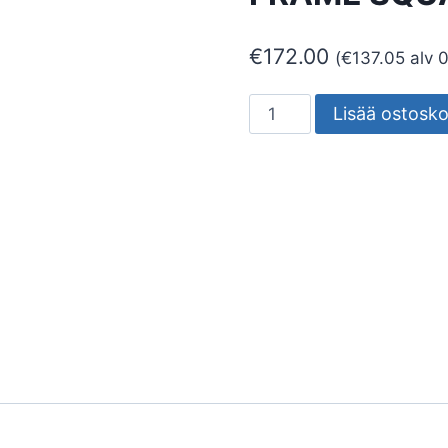
€
172.00
(
€
137.05
alv 
SEINÄ/KATTOVALAISIN
Lisää ostosko
ULKO
FRAME
FRAME
SQUARE
7W
3K
MU
määrä