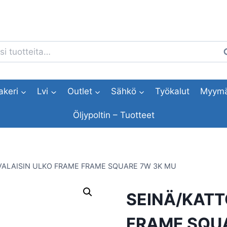
i:
H
akeri
Lvi
Outlet
Sähkö
Työkalut
Myymä
Öljypoltin – Tuotteet
VALAISIN ULKO FRAME FRAME SQUARE 7W 3K MU
SEINÄ/KATT
FRAME SQU