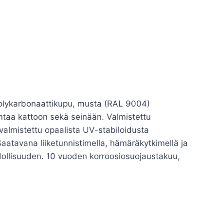
olykarbonaattikupu, musta (RAL 9004)
entaa kattoon sekä seinään. Valmistettu
 valmistettu opaalista UV-stabiloidusta
aatavana liiketunnistimella, hämäräkytkimellä ja
hdollisuuden. 10 vuoden korroosiosuojaustakuu,