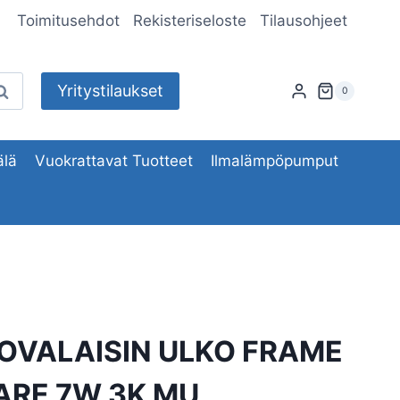
Toimitusehdot
Rekisteriseloste
Tilausohjeet
Yritystilaukset
aku
0
lä
Vuokrattavat Tuotteet
Ilmalämpöpumput
OVALAISIN ULKO FRAME
ARE 7W 3K MU