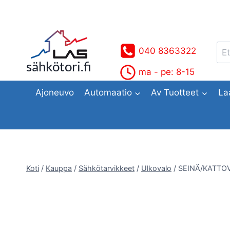
Siirry
sisältöön
Ets
040 8363322
sähkötori.fi
ma - pe: 8-15
Ajoneuvo
Automaatio
Av Tuotteet
La
Koti
/
Kauppa
/
Sähkötarvikkeet
/
Ulkovalo
/
SEINÄ/KATTO