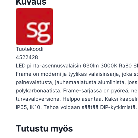
Kuvaus
Tuotekoodi
4522428
LED pinta-asennusvalaisin 630lm 3000K Ra80 SDC
Frame on moderni ja tyylikäs valaisinsarja, joka 
painevaletusta, jauhemaalatusta alumiinista, jossa
polykarbonaatista. Frame-sarjassa on pyöreä, nel
turvavaloversiona. Helppo asentaa. Kaksi kaapeli
IP65, IK10. Tehoa voidaan säätää DIP-kytkimistä.
Tutustu myös