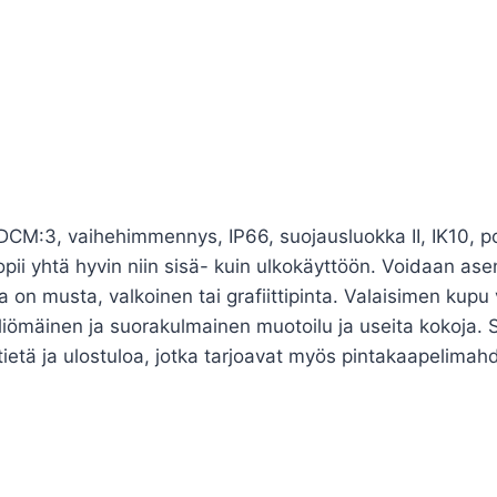
M:3, vaihehimmennys, IP66, suojausluokka II, IK10, p
sopii yhtä hyvin niin sisä- kuin ulkokäyttöön. Voidaan as
 on musta, valkoinen tai grafiittipinta. Valaisimen kupu
iömäinen ja suorakulmainen muotoilu ja useita kokoja. S
tietä ja ulostuloa, jotka tarjoavat myös pintakaapelima