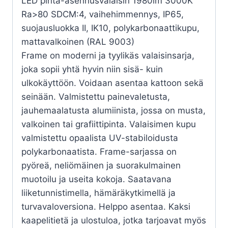
LED pinta-asennusvalaisin 1980lm 3000K
Ra>80 SDCM:4, vaihehimmennys, IP65,
suojausluokka II, IK10, polykarbonaattikupu,
mattavalkoinen (RAL 9003)
Frame on moderni ja tyylikäs valaisinsarja,
joka sopii yhtä hyvin niin sisä- kuin
ulkokäyttöön. Voidaan asentaa kattoon sekä
seinään. Valmistettu painevaletusta,
jauhemaalatusta alumiinista, jossa on musta,
valkoinen tai grafiittipinta. Valaisimen kupu
valmistettu opaalista UV-stabiloidusta
polykarbonaatista. Frame-sarjassa on
pyöreä, neliömäinen ja suorakulmainen
muotoilu ja useita kokoja. Saatavana
liiketunnistimella, hämäräkytkimellä ja
turvavaloversiona. Helppo asentaa. Kaksi
kaapelitietä ja ulostuloa, jotka tarjoavat myös