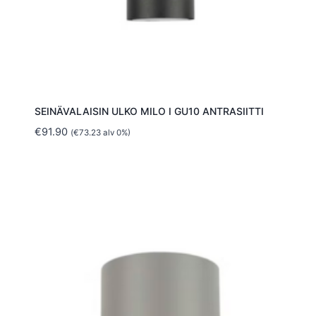
SEINÄVALAISIN ULKO MILO I GU10 ANTRASIITTI
€
91.90
(
€
73.23
alv 0%)