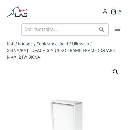
Siirry
sisältöön
0
Etsi:
Haku
Koti
/
Kauppa
/
Sähkötarvikkeet
/
Ulkovalo
/
SEINÄ/KATTOVALAISIN ULKO FRAME FRAME SQUARE
MAXI 21W 3K VA