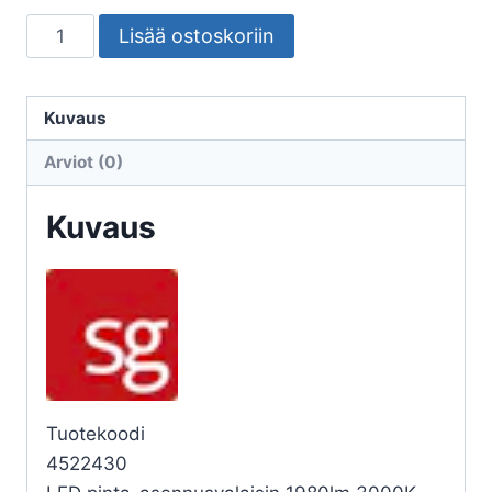
SEINÄ/KATTOVALAISIN
Lisää ostoskoriin
ULKO
FRAME
FRAME
Kuvaus
SQUARE
Arviot (0)
MAXI
21W
Kuvaus
3K
VA
määrä
Tuotekoodi
4522430