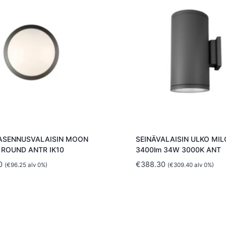
-ASENNUSVALAISIN MOON
SEINÄVALAISIN ULKO MIL
 ROUND ANTR IK10
3400lm 34W 3000K ANT
0
€
388.30
(
€
96.25
alv 0%)
(
€
309.40
alv 0%)