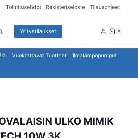
Toimitusehdot
Rekisteriseloste
Tilausohjeet
Yritystilaukset
aku
0
lä
Vuokrattavat Tuotteet
Ilmalämpöpumput
OVALAISIN ULKO MIMIK
TECH 10W 3K