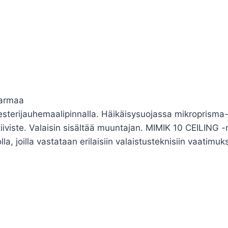
harmaa
yesterijauhemaalipinnalla. Häikäisysuojassa mikroprism
itiiviste. Valaisin sisältää muuntajan. MIMIK 10 CEILING 
lla, joilla vastataan erilaisiin valaistusteknisiin vaatim