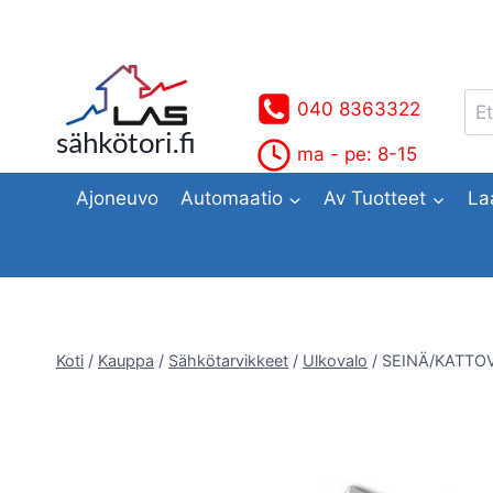
Siirry
sisältöön
Ets
040 8363322
sähkötori.fi
ma - pe: 8-15
Ajoneuvo
Automaatio
Av Tuotteet
La
Koti
/
Kauppa
/
Sähkötarvikkeet
/
Ulkovalo
/
SEINÄ/KATTOV