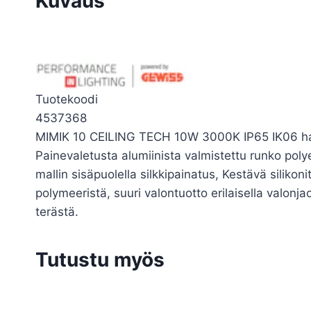
Kuvaus
Tuotekoodi
4537368
MIMIK 10 CEILING TECH 10W 3000K IP65 IK06 
Painevaletusta alumiinista valmistettu runko pol
mallin sisäpuolella silkkipainatus, Kestävä silikon
polymeeristä, suuri valontuotto erilaisella valonjao
terästä.
Tutustu myös