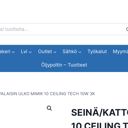
i:
H
akeri
Lvi
Outlet
Sähkö
Työkalut
Myymä
Öljypoltin – Tuotteet
ALAISIN ULKO MIMIK 10 CEILING TECH 10W 3K
SEINÄ/KATT
10 CEILING 