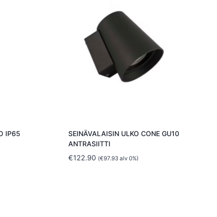
O IP65
SEINÄVALAISIN ULKO CONE GU10
ANTRASIITTI
€
122.90
(
€
97.93
alv 0%)