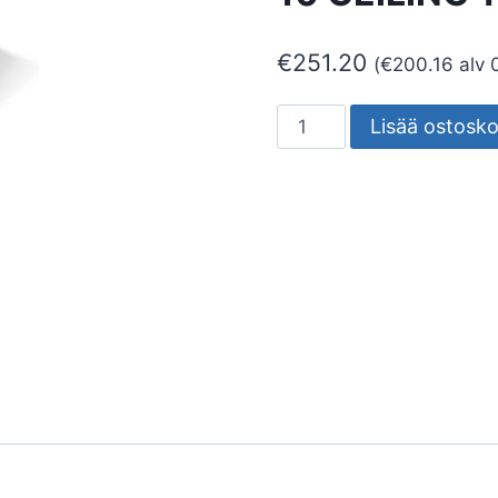
€
251.20
(
€
200.16
alv 
SEINÄ/KATTOVALAISIN
Lisää ostosko
ULKO
MIMIK
10
CEILING
TECH
10W
3K
määrä