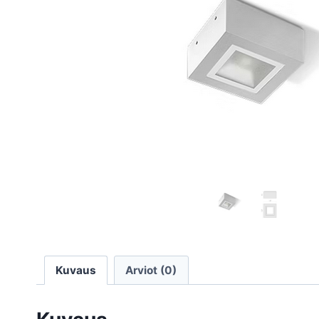
Kuvaus
Arviot (0)