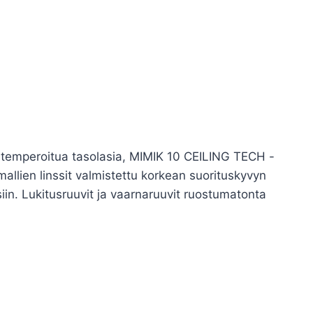
a-temperoitua tasolasia, MIMIK 10 CEILING TECH -
-mallien linssit valmistettu korkean suorituskyvyn
uksiin. Lukitusruuvit ja vaarnaruuvit ruostumatonta