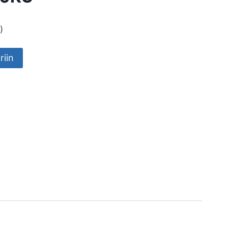
)
riin