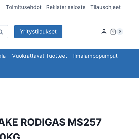
Toimitusehdot
Rekisteriseloste
Tilausohjeet
Yritystilaukset
aku
0
lä
Vuokrattavat Tuotteet
Ilmalämpöpumput
AKE RODIGAS MS257
40KG