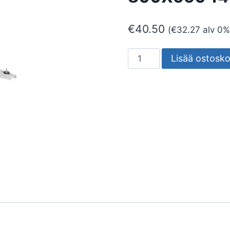
€
40.50
(
€
32.27
alv 0%
SEINÄKANNAKE
Lisää ostosko
RODIGAS
MS257
800X550
140KG
määrä