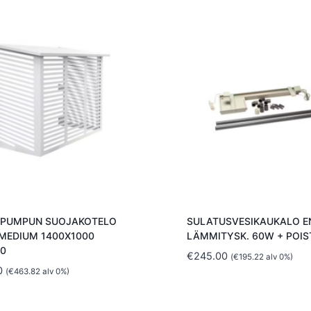
PUMPUN SUOJAKOTELO
SULATUSVESIKAUKALO E
 MEDIUM 1400X1000
LÄMMITYSK. 60W + POIS
10
€
245.00
(
€
195.22
alv 0%)
0
(
€
463.82
alv 0%)