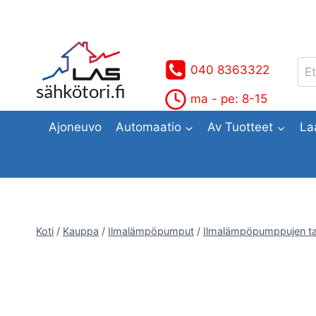
Siirry
sisältöön
Ets
040 8363322
sähkötori.fi
ma - pe: 8-15
Ajoneuvo
Automaatio
Av Tuotteet
La
Koti
/
Kauppa
/
Ilmalämpöpumput
/
Ilmalämpöpumppujen ta