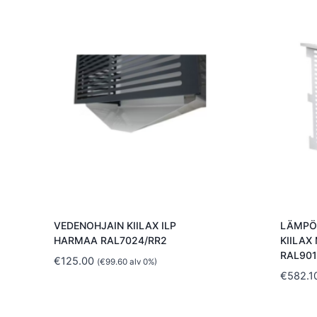
VEDENOHJAIN KIILAX ILP
LÄMPÖ
HARMAA RAL7024/RR2
KIILAX
RAL90
€
125.00
(
€
99.60
alv 0%)
€
582.1