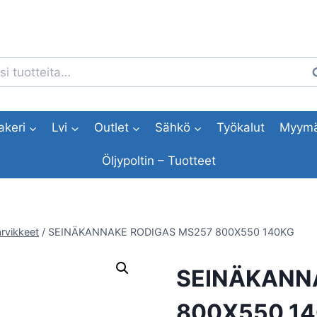
i:
H
akeri
Lvi
Outlet
Sähkö
Työkalut
Myymä
Öljypoltin – Tuotteet
rvikkeet
/
SEINÄKANNAKE RODIGAS MS257 800X550 140KG
SEINÄKANN
800X550 1