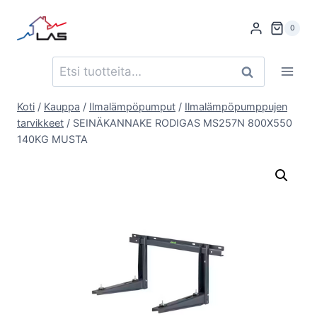
Siirry
sisältöön
0
Etsi:
Haku
Koti
/
Kauppa
/
Ilmalämpöpumput
/
Ilmalämpöpumppujen
tarvikkeet
/
SEINÄKANNAKE RODIGAS MS257N 800X550
140KG MUSTA