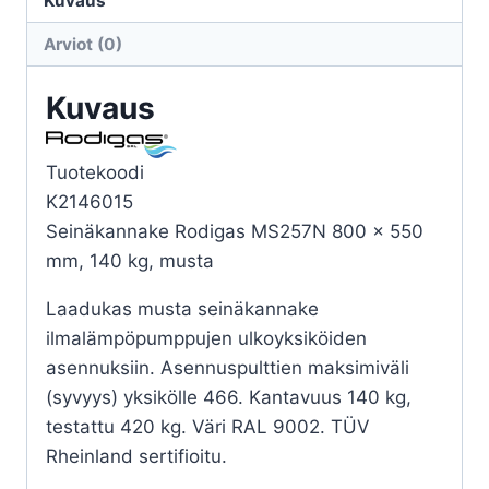
Kuvaus
140KG
Arviot (0)
MUSTA
määrä
Kuvaus
Tuotekoodi
K2146015
Seinäkannake Rodigas MS257N 800 x 550
mm, 140 kg, musta
Laadukas musta seinäkannake
ilmalämpöpumppujen ulkoyksiköiden
asennuksiin. Asennuspulttien maksimiväli
(syvyys) yksikölle 466. Kantavuus 140 kg,
testattu 420 kg. Väri RAL 9002. TÜV
Rheinland sertifioitu.