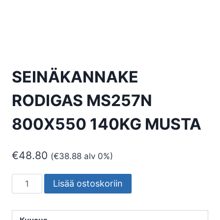
SEINÄKANNAKE
RODIGAS MS257N
800X550 140KG MUSTA
€
48.80
(
€
38.88
alv 0%)
SEINÄKANNAKE
Lisää ostoskoriin
RODIGAS
MS257N
800X550