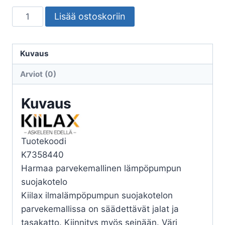
LÄMPÖPUMPUN
Lisää ostoskoriin
SUOJAKOTELO
KIILAX
PARVEKEMALLI
Kuvaus
HARMAA
Arviot (0)
RAL7024
määrä
Kuvaus
Tuotekoodi
K7358440
Harmaa parvekemallinen lämpöpumpun
suojakotelo
Kiilax ilmalämpöpumpun suojakotelon
parvekemallissa on säädettävät jalat ja
tasakatto. Kiinnitys myös seinään. Väri