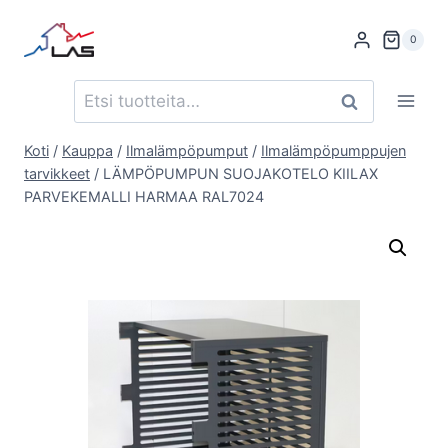
Siirry
sisältöön
0
Etsi:
Haku
Koti
/
Kauppa
/
Ilmalämpöpumput
/
Ilmalämpöpumppujen
tarvikkeet
/
LÄMPÖPUMPUN SUOJAKOTELO KIILAX
PARVEKEMALLI HARMAA RAL7024