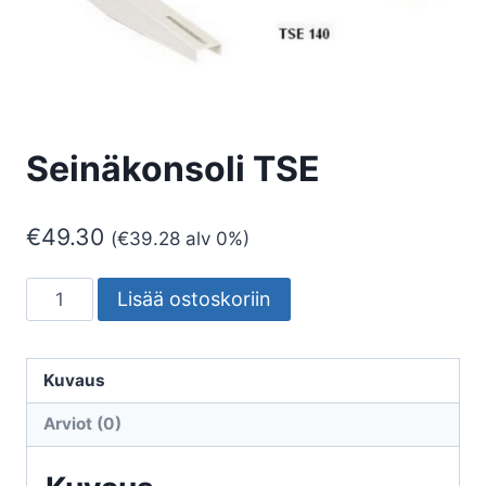
Seinäkonsoli TSE
€
49.30
(
€
39.28
alv 0%)
Seinäkonsoli
Lisää ostoskoriin
TSE
määrä
Kuvaus
Arviot (0)