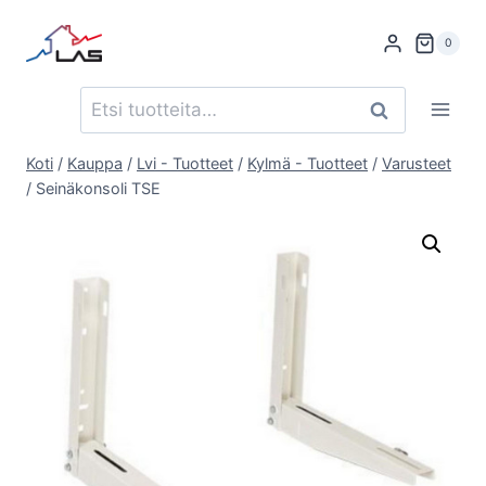
Siirry
sisältöön
0
Etsi:
Haku
Koti
/
Kauppa
/
Lvi - Tuotteet
/
Kylmä - Tuotteet
/
Varusteet
/
Seinäkonsoli TSE