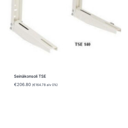
Seinäkonsoli TSE
€
206.80
(
€
164.78
alv 0%)