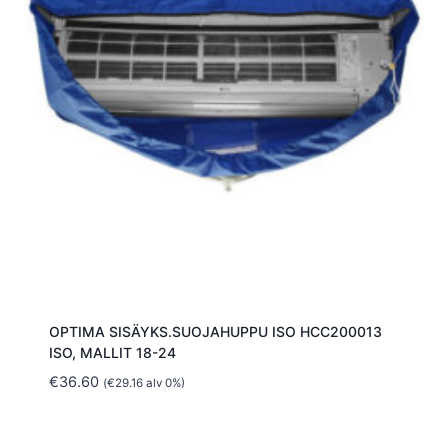
OPTIMA SISÄYKS.SUOJAHUPPU ISO HCC200013
ISO, MALLIT 18-24
€
36.60
(
€
29.16
alv 0%)