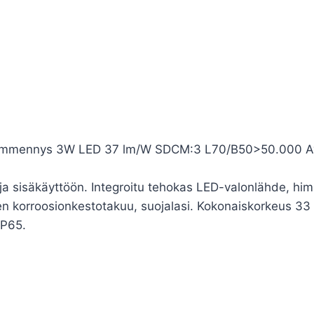
hehimmennys 3W LED 37 lm/W SDCM:3 L70/B50>50.000 Av
 ja sisäkäyttöön. Integroitu tehokas LED-valonlähde, h
n korroosionkestotakuu, suojalasi. Kokonaiskorkeus 33 
IP65.