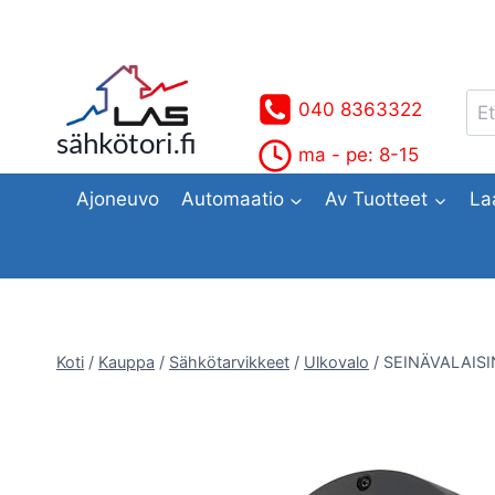
Siirry
sisältöön
Ets
040 8363322
sähkötori.fi
ma - pe: 8-15
Ajoneuvo
Automaatio
Av Tuotteet
La
Koti
/
Kauppa
/
Sähkötarvikkeet
/
Ulkovalo
/
SEINÄVALAISI