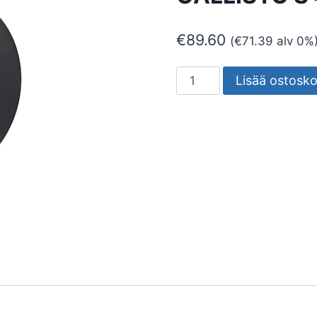
€
89.60
(
€
71.39
alv 0%
SEINÄVALAISIN
Lisää ostosko
ULKO
CALLISTO
S
CALLISTO
S
4W
3000K
GR
määrä