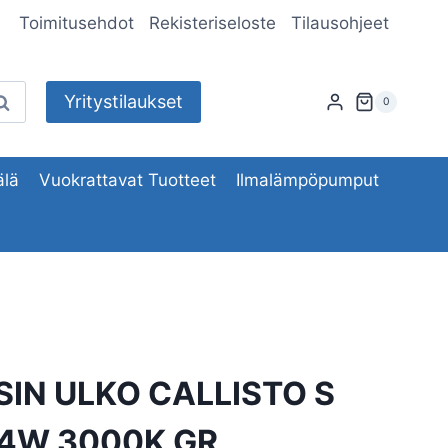
Toimitusehdot
Rekisteriseloste
Tilausohjeet
Yritystilaukset
aku
0
lä
Vuokrattavat Tuotteet
Ilmalämpöpumput
SIN ULKO CALLISTO S
 4W 3000K GR