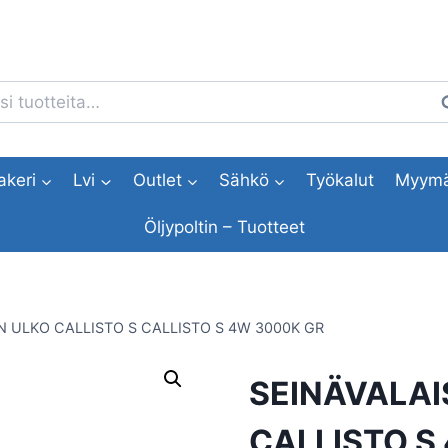
i:
H
akeri
Lvi
Outlet
Sähkö
Työkalut
Myymä
Öljypoltin – Tuotteet
N ULKO CALLISTO S CALLISTO S 4W 3000K GR
SEINÄVALAI
CALLISTO S