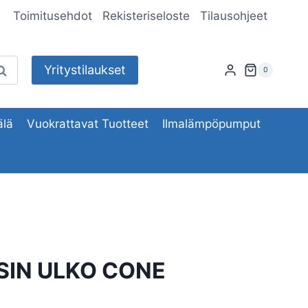
Toimitusehdot
Rekisteriseloste
Tilausohjeet
Yritystilaukset
aku
0
lä
Vuokrattavat Tuotteet
Ilmalämpöpumput
SIN ULKO CONE