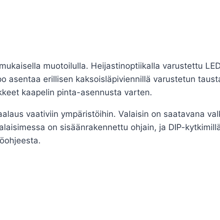
enmukaisella muotoilulla. Heijastinoptiikalla varustettu
 asentaa erillisen kaksoisläpiviennillä varustetun tausta
keet kaapelin pinta-asennusta varten.
laus vaativiin ympäristöihin. Valaisin on saatavana valko
e. Valaisimessa on sisäänrakennettu ohjain, ja DIP-kytkim
töohjeesta.