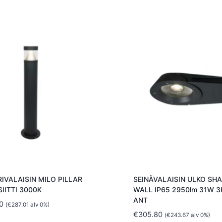
IVALAISIN MILO PILLAR
SEINÄVALAISIN ULKO SH
IITTI 3000K
WALL IP65 2950lm 31W 3
ANT
0
(
€
287.01
alv 0%)
€
305.80
(
€
243.67
alv 0%)