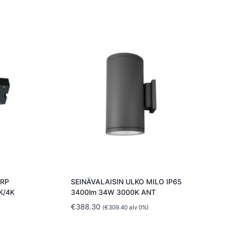
ARP
SEINÄVALAISIN ULKO MILO IP65
K/4K
3400lm 34W 3000K ANT
€
388.30
(
€
309.40
alv 0%)