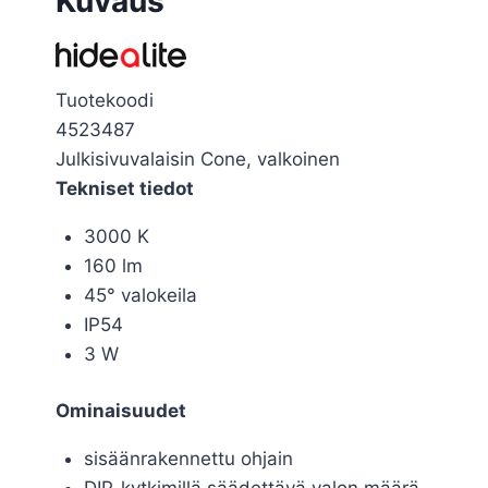
Kuvaus
Tuotekoodi
4523487
Julkisivuvalaisin Cone, valkoinen
Tekniset tiedot
3000 K
160 lm
45° valokeila
IP54
3 W
Ominaisuudet
sisäänrakennettu ohjain