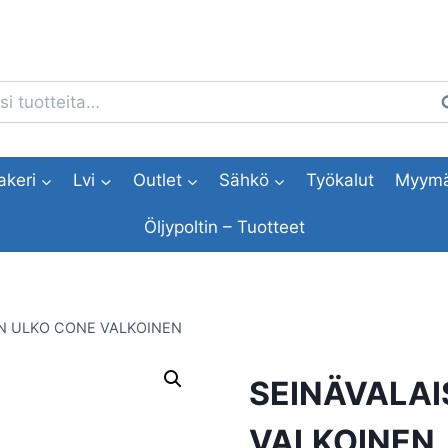
i:
H
akeri
Lvi
Outlet
Sähkö
Työkalut
Myymä
Öljypoltin – Tuotteet
IN ULKO CONE VALKOINEN
SEINÄVALAI
VALKOINEN