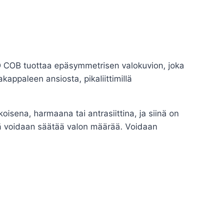
 LED COB tuottaa epäsymmetrisen valokuvion, joka
kappaleen ansiosta, pikaliittimillä
isena, harmaana tai antrasiittina, ja siinä on
illä voidaan säätää valon määrää. Voidaan