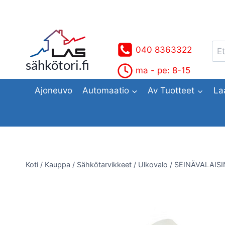
Siirry
sisältöön
Ets
040 8363322
sähkötori.fi
ma - pe: 8-15
Ajoneuvo
Automaatio
Av Tuotteet
La
Koti
/
Kauppa
/
Sähkötarvikkeet
/
Ulkovalo
/
SEINÄVALAIS