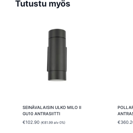
Tutustu myös
SEINÄVALAISIN ULKO MILO II
POLLAR
GU10 ANTRASIITTI
ANTRAS
€
102.90
€
360.2
(
€
81.99
alv 0%)