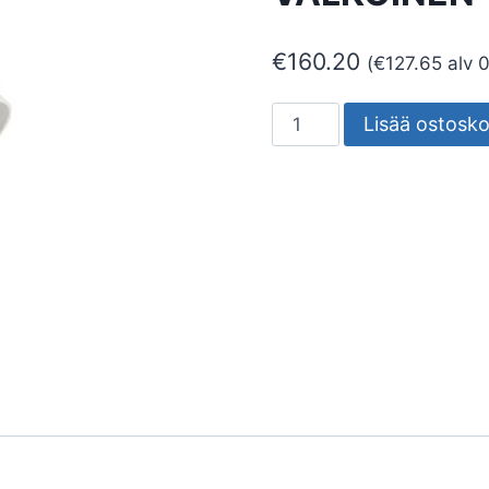
€
160.20
(
€
127.65
alv 
SEINÄVALAISIN
Lisää ostosko
ULKO
CONE
VALKOINEN
määrä