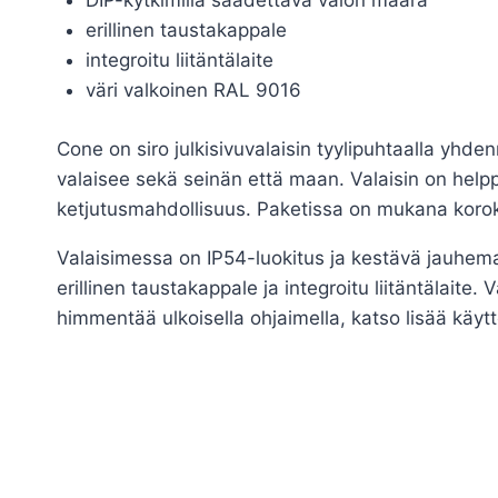
DIP-kytkimillä säädettävä valon määrä
erillinen taustakappale
integroitu liitäntälaite
väri valkoinen RAL 9016
Cone on siro julkisivuvalaisin tyylipuhtaalla yhd
valaisee sekä seinän että maan. Valaisin on helppo
ketjutusmahdollisuus. Paketissa on mukana korok
Valaisimessa on IP54-luokitus ja kestävä jauhemaa
erillinen taustakappale ja integroitu liitäntälait
himmentää ulkoisella ohjaimella, katso lisää käyt