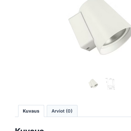
Kuvaus
Arviot (0)