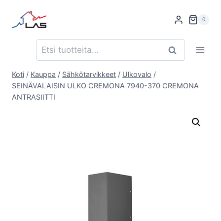
Siirry
sisältöön
0
Etsi:
Haku
Koti
/
Kauppa
/
Sähkötarvikkeet
/
Ulkovalo
/
SEINÄVALAISIN ULKO CREMONA 7940-370 CREMONA
ANTRASIITTI