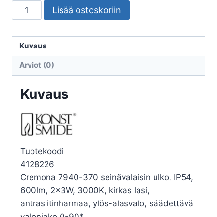
SEINÄVALAISIN
Lisää ostoskoriin
ULKO
CREMONA
7940-
Kuvaus
370
Arviot (0)
CREMONA
ANTRASIITTI
Kuvaus
määrä
Tuotekoodi
4128226
Cremona 7940-370 seinävalaisin ulko, IP54,
600lm, 2x3W, 3000K, kirkas lasi,
antrasiitinharmaa, ylös-alasvalo, säädettävä
valonjako 0-90*