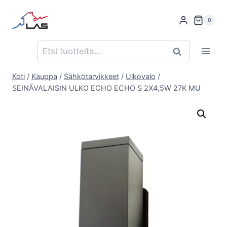
Siirry
sisältöön
0
Etsi:
Haku
Koti
/
Kauppa
/
Sähkötarvikkeet
/
Ulkovalo
/
SEINÄVALAISIN ULKO ECHO ECHO S 2X4,5W 27K MU