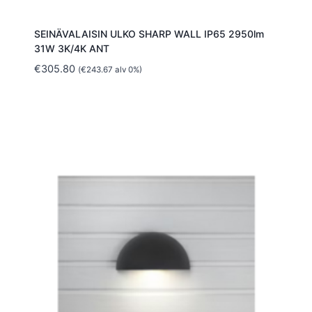
SEINÄVALAISIN ULKO SHARP WALL IP65 2950lm
31W 3K/4K ANT
€
305.80
(
€
243.67
alv 0%)