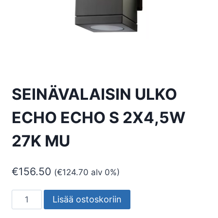
SEINÄVALAISIN ULKO
ECHO ECHO S 2X4,5W
27K MU
€
156.50
(
€
124.70
alv 0%)
SEINÄVALAISIN
Lisää ostoskoriin
ULKO