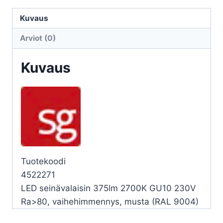
ECHO
ECHO
Kuvaus
S
Arviot (0)
2X4,5W
27K
Kuvaus
MU
määrä
Tuotekoodi
4522271
LED seinävalaisin 375lm 2700K GU10 230V
Ra>80, vaihehimmennys, musta (RAL 9004)