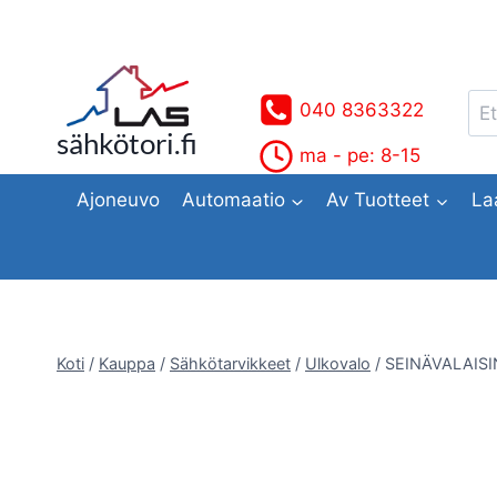
Siirry
sisältöön
Ets
040 8363322
sähkötori.fi
ma - pe: 8-15
Ajoneuvo
Automaatio
Av Tuotteet
La
Koti
/
Kauppa
/
Sähkötarvikkeet
/
Ulkovalo
/
SEINÄVALAISI