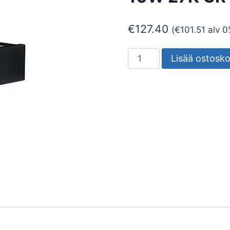
€
127.40
(
€
101.51
alv 0
SEINÄVALAISIN
Lisää ostosko
ULKO
EDGE
EDGE
10W
27K
GR
määrä