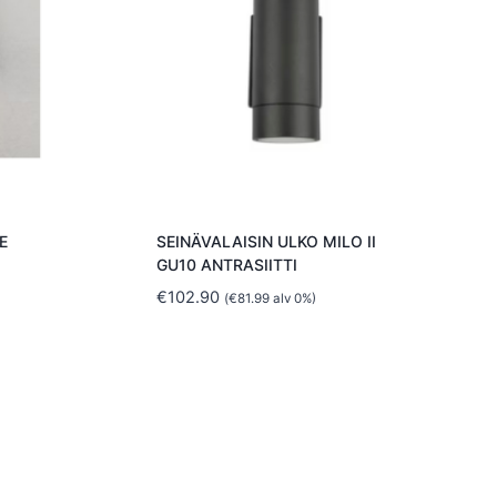
E
SEINÄVALAISIN ULKO MILO II
GU10 ANTRASIITTI
€
102.90
(
€
81.99
alv 0%)