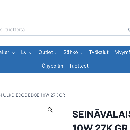
i:
H
akeri
Lvi
Outlet
Sähkö
Työkalut
Myymä
Öljypoltin – Tuotteet
N ULKO EDGE EDGE 10W 27K GR
SEINÄVALAI
10W 27K GR