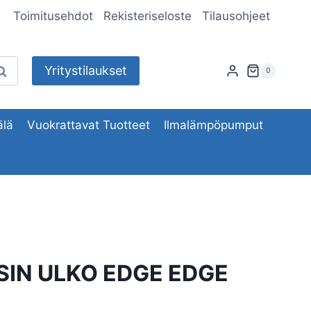
Toimitusehdot
Rekisteriseloste
Tilausohjeet
Yritystilaukset
aku
0
lä
Vuokrattavat Tuotteet
Ilmalämpöpumput
SIN ULKO EDGE EDGE