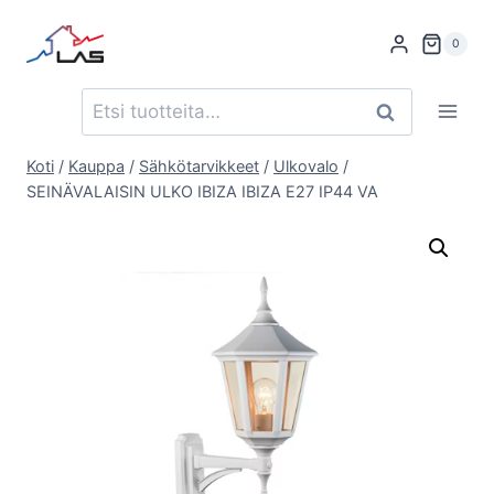
Siirry
sisältöön
0
Etsi:
Haku
Koti
/
Kauppa
/
Sähkötarvikkeet
/
Ulkovalo
/
SEINÄVALAISIN ULKO IBIZA IBIZA E27 IP44 VA