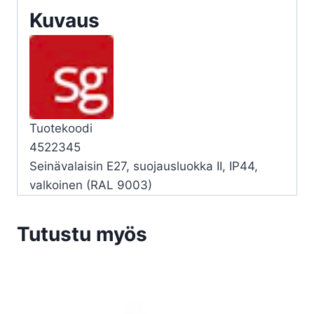
VA
Kuvaus
määrä
Tuotekoodi
4522345
Seinävalaisin E27, suojausluokka II, IP44,
valkoinen (RAL 9003)
Tutustu myös