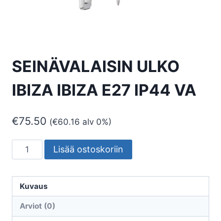
SEINÄVALAISIN ULKO
IBIZA IBIZA E27 IP44 VA
€
75.50
(
€
60.16
alv 0%)
SEINÄVALAISIN
Lisää ostoskoriin
ULKO
IBIZA
IBIZA
Kuvaus
E27
Arviot (0)
IP44