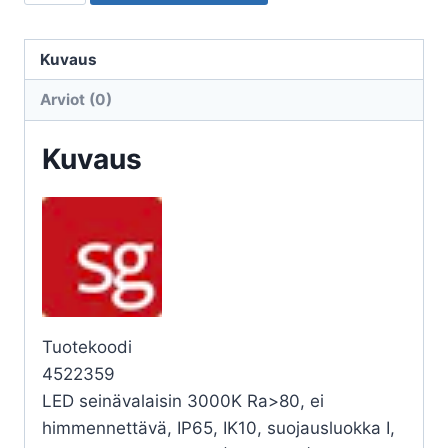
ULKO
LARGO
LARGO
Kuvaus
10W
Arviot (0)
E27
30K
Kuvaus
IP65
HKGR
määrä
Tuotekoodi
4522359
LED seinävalaisin 3000K Ra>80, ei
himmennettävä, IP65, IK10, suojausluokka I,