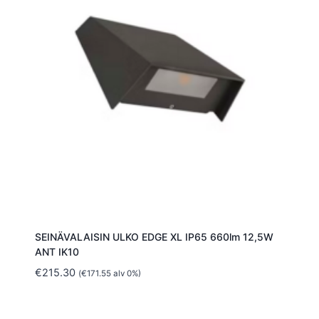
SEINÄVALAISIN ULKO EDGE XL IP65 660lm 12,5W
ANT IK10
€
215.30
(
€
171.55
alv 0%)