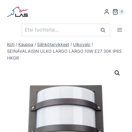
Siirry
sisältöön
0
Etsi:
Haku
Koti
/
Kauppa
/
Sähkötarvikkeet
/
Ulkovalo
/
SEINÄVALAISIN ULKO LARGO LARGO 10W E27 30K IP65
HKGR