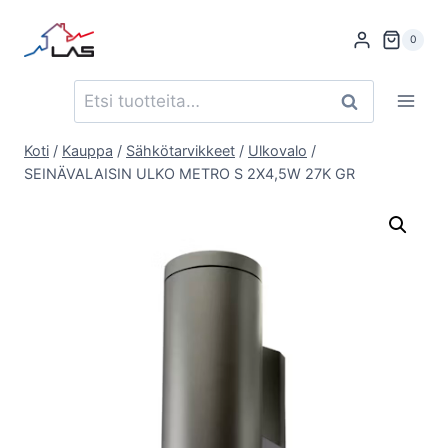
Siirry
sisältöön
0
Etsi:
Haku
Koti
/
Kauppa
/
Sähkötarvikkeet
/
Ulkovalo
/
SEINÄVALAISIN ULKO METRO S 2X4,5W 27K GR