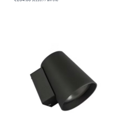
(
€
226.77
alv 0%)