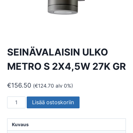
SEINÄVALAISIN ULKO
METRO S 2X4,5W 27K GR
€
156.50
(
€
124.70
alv 0%)
SEINÄVALAISIN
Lisää ostoskoriin
ULKO
METRO
S
Kuvaus
2X4,5W