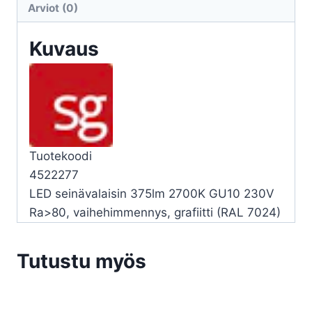
Arviot (0)
27K
GR
Kuvaus
määrä
Tuotekoodi
4522277
LED seinävalaisin 375lm 2700K GU10 230V
Ra>80, vaihehimmennys, grafiitti (RAL 7024)
Tutustu myös