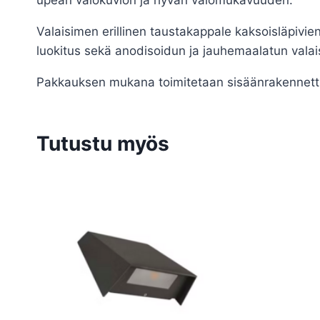
upean valokuvion ja hyvän valomukavuuden.
Valaisimen erillinen taustakappale kaksoisläpivie
luokitus sekä anodisoidun ja jauhemaalatun valai
Pakkauksen mukana toimitetaan sisäänrakennettu 
Tutustu myös