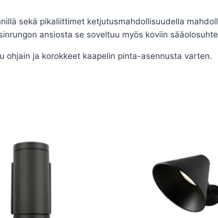
nnillä sekä pikaliittimet ketjutusmahdollisuudella mahdo
sinrungon ansiosta se soveltuu myös koviin sääolosuhtei
ohjain ja korokkeet kaapelin pinta-asennusta varten.