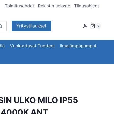
Toimitusehdot
Rekisteriseloste
Tilausohjeet
Yritystilaukset
aku
0
lä
Vuokrattavat Tuotteet
Ilmalämpöpumput
IN ULKO MILO IP55
 4000K ANT