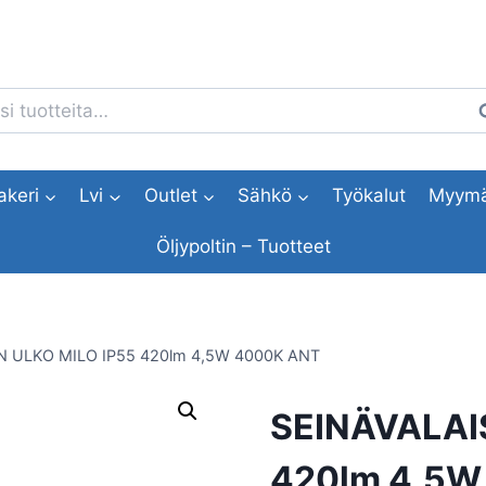
i:
H
akeri
Lvi
Outlet
Sähkö
Työkalut
Myymä
Öljypoltin – Tuotteet
N ULKO MILO IP55 420lm 4,5W 4000K ANT
SEINÄVALAIS
420lm 4,5W