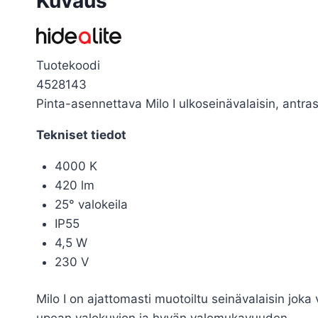
Kuvaus
Tuotekoodi
4528143
Pinta-asennettava Milo I ulkoseinävalaisin, antrasi
Tekniset tiedot
4000 K
420 lm
25° valokeila
IP55
4,5 W
230 V
Milo I on ajattomasti muotoiltu seinävalaisin joka