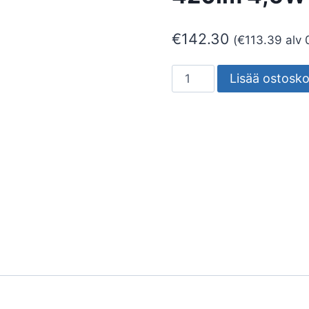
€
142.30
(
€
113.39
alv 
SEINÄVALAISIN
Lisää ostosko
ULKO
MILO
IP55
420lm
4,5W
4000K
ANT
määrä