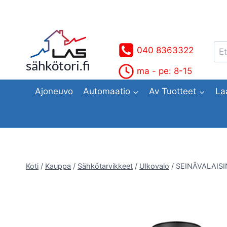
Siirry
sisältöön
Ets
040 8363322
sähkötori.fi
ma - pe: 8-15
Ajoneuvo
Automaatio
Av Tuotteet
La
Koti
/
Kauppa
/
Sähkötarvikkeet
/
Ulkovalo
/
SEINÄVALAISI