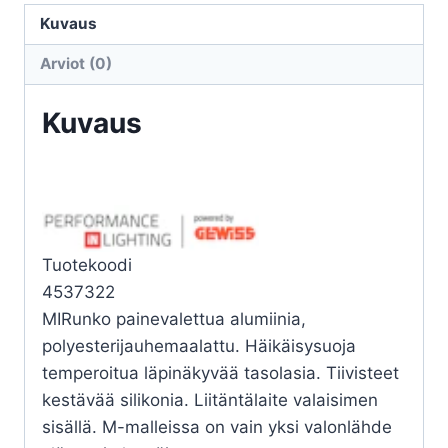
10
Kuvaus
FLAT
Arviot (0)
BI
10W
Kuvaus
4K
määrä
Tuotekoodi
4537322
MIRunko painevalettua alumiinia,
polyesterijauhemaalattu. Häikäisysuoja
temperoitua läpinäkyvää tasolasia. Tiivisteet
kestävää silikonia. Liitäntälaite valaisimen
sisällä. M-malleissa on vain yksi valonlähde