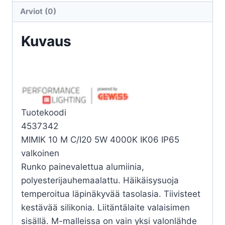
M
Arviot (0)
C/I20
5W
Kuvaus
4K
määrä
Tuotekoodi
4537342
MIMIK 10 M C/I20 5W 4000K IK06 IP65
valkoinen
Runko painevalettua alumiinia,
polyesterijauhemaalattu. Häikäisysuoja
temperoitua läpinäkyvää tasolasia. Tiivisteet
kestävää silikonia. Liitäntälaite valaisimen
sisällä. M-malleissa on vain yksi valonlähde