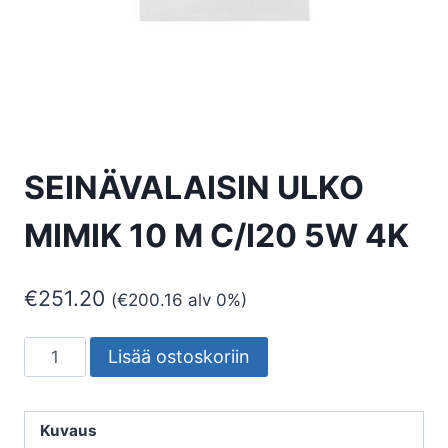
SEINÄVALAISIN ULKO
MIMIK 10 M C/I20 5W 4K
€
251.20
(
€
200.16
alv 0%)
SEINÄVALAISIN
Lisää ostoskoriin
ULKO
MIMIK
10
Kuvaus