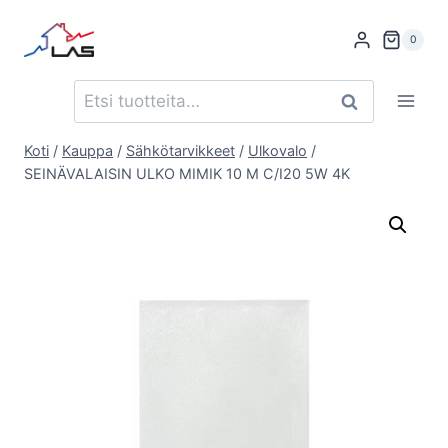
Siirry
sisältöön
0
Etsi:
Haku
Koti
/
Kauppa
/
Sähkötarvikkeet
/
Ulkovalo
/
SEINÄVALAISIN ULKO MIMIK 10 M C/I20 5W 4K