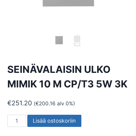
SEINÄVALAISIN ULKO
MIMIK 10 M CP/T3 5W 3K
€
251.20
(
€
200.16
alv 0%)
SEINÄVALAISIN
Lisää ostoskoriin
ULKO
MIMIK