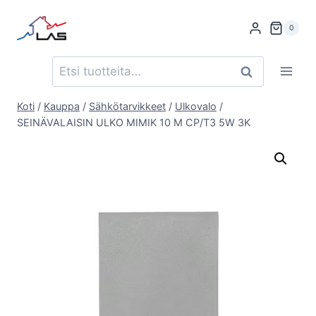
Siirry
sisältöön
0
Etsi:
Haku
Koti
/
Kauppa
/
Sähkötarvikkeet
/
Ulkovalo
/
SEINÄVALAISIN ULKO MIMIK 10 M CP/T3 5W 3K