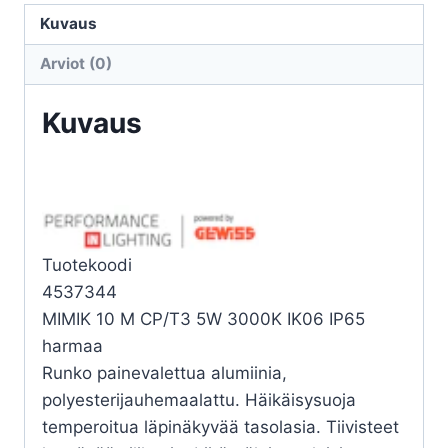
10
Kuvaus
M
Arviot (0)
CP/T3
5W
Kuvaus
3K
määrä
Tuotekoodi
4537344
MIMIK 10 M CP/T3 5W 3000K IK06 IP65
harmaa
Runko painevalettua alumiinia,
polyesterijauhemaalattu. Häikäisysuoja
temperoitua läpinäkyvää tasolasia. Tiivisteet