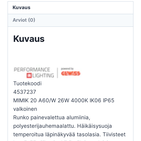
20
Kuvaus
A60/W
Arviot (0)
26W
4K
Kuvaus
määrä
Tuotekoodi
4537237
MIMIK 20 A60/W 26W 4000K IK06 IP65
valkoinen
Runko painevalettua alumiinia,
polyesterijauhemaalattu. Häikäisysuoja
temperoitua läpinäkyvää tasolasia. Tiivisteet