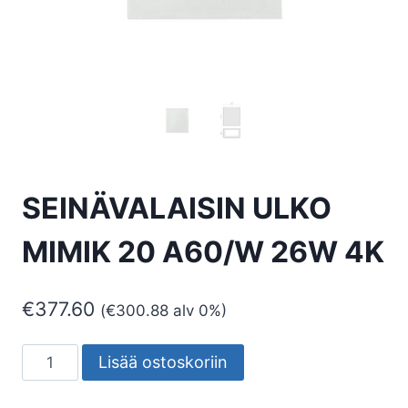
SEINÄVALAISIN ULKO
MIMIK 20 A60/W 26W 4K
€
377.60
(
€
300.88
alv 0%)
SEINÄVALAISIN
Lisää ostoskoriin
ULKO
MIMIK