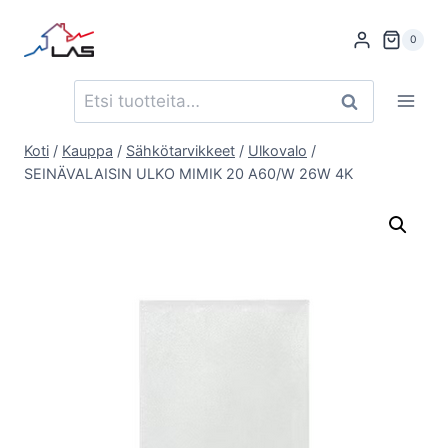
Siirry
sisältöön
0
Etsi:
Haku
Koti
/
Kauppa
/
Sähkötarvikkeet
/
Ulkovalo
/
SEINÄVALAISIN ULKO MIMIK 20 A60/W 26W 4K