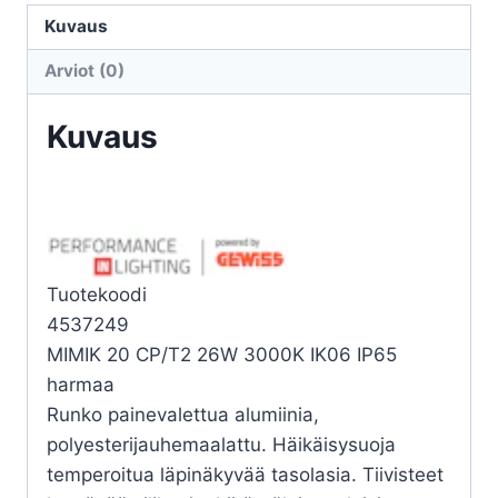
20
Kuvaus
CP/T2
Arviot (0)
26W
3K
Kuvaus
määrä
Tuotekoodi
4537249
MIMIK 20 CP/T2 26W 3000K IK06 IP65
harmaa
Runko painevalettua alumiinia,
polyesterijauhemaalattu. Häikäisysuoja
temperoitua läpinäkyvää tasolasia. Tiivisteet