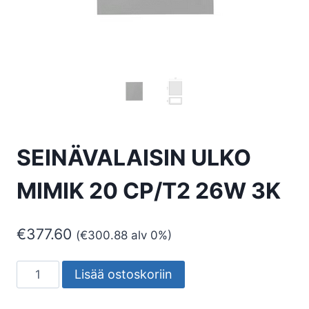
SEINÄVALAISIN ULKO
MIMIK 20 CP/T2 26W 3K
€
377.60
(
€
300.88
alv 0%)
SEINÄVALAISIN
Lisää ostoskoriin
ULKO
MIMIK