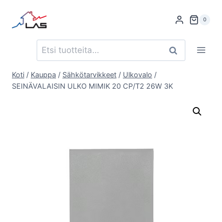
Siirry
sisältöön
0
Etsi:
Haku
Koti
/
Kauppa
/
Sähkötarvikkeet
/
Ulkovalo
/
SEINÄVALAISIN ULKO MIMIK 20 CP/T2 26W 3K