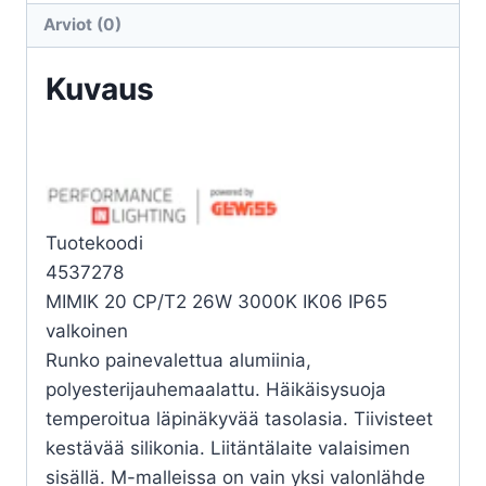
CP/T2
Arviot (0)
26W
3K
Kuvaus
määrä
Tuotekoodi
4537278
MIMIK 20 CP/T2 26W 3000K IK06 IP65
valkoinen
Runko painevalettua alumiinia,
polyesterijauhemaalattu. Häikäisysuoja
temperoitua läpinäkyvää tasolasia. Tiivisteet
kestävää silikonia. Liitäntälaite valaisimen
sisällä. M-malleissa on vain yksi valonlähde