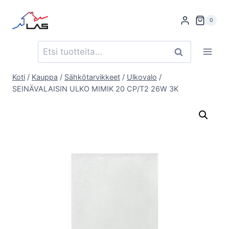
Siirry
sisältöön
0
Etsi:
Haku
Koti
/
Kauppa
/
Sähkötarvikkeet
/
Ulkovalo
/
SEINÄVALAISIN ULKO MIMIK 20 CP/T2 26W 3K