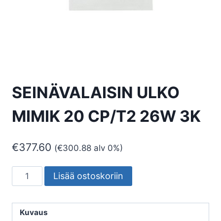
SEINÄVALAISIN ULKO
MIMIK 20 CP/T2 26W 3K
€
377.60
(
€
300.88
alv 0%)
SEINÄVALAISIN
Lisää ostoskoriin
ULKO
MIMIK
20
Kuvaus