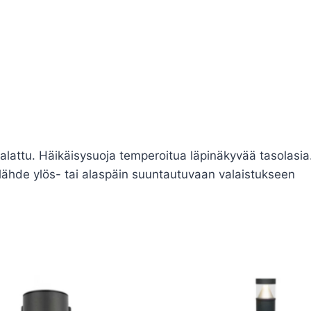
attu. Häikäisysuoja temperoitua läpinäkyvää tasolasia. T
nlähde ylös- tai alaspäin suuntautuvaan valaistukseen