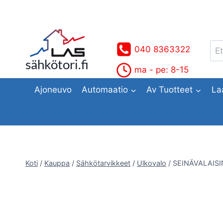
Siirry
sisältöön
Ets
040 8363322
sähkötori.fi
ma - pe: 8-15
Ajoneuvo
Automaatio
Av Tuotteet
La
Koti
/
Kauppa
/
Sähkötarvikkeet
/
Ulkovalo
/
SEINÄVALAISI