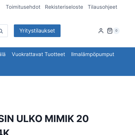
Toimitusehdot
Rekisteriseloste
Tilausohjeet
Yritystilaukset
aku
0
lä
Vuokrattavat Tuotteet
Ilmalämpöpumput
SIN ULKO MIMIK 20
4K