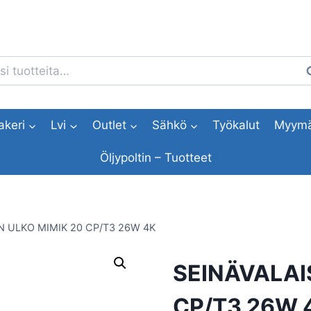
i:
H
akeri
Lvi
Outlet
Sähkö
Työkalut
Myymä
Öljypoltin – Tuotteet
N ULKO MIMIK 20 CP/T3 26W 4K
SEINÄVALAI
CP/T3 26W 