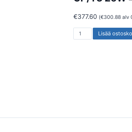
€
377.60
(
€
300.88
alv 
SEINÄVALAISIN
Lisää ostosko
ULKO
MIMIK
20
CP/T3
26W
4K
määrä