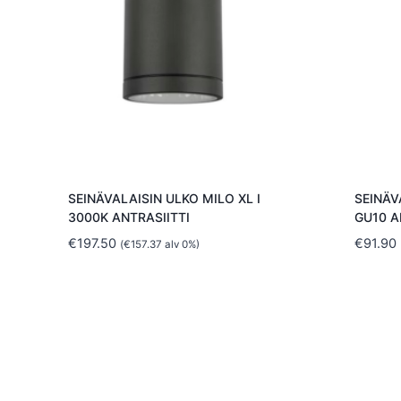
SEINÄVALAISIN ULKO MILO XL I
SEINÄV
3000K ANTRASIITTI
GU10 A
€
197.50
€
91.90
(
€
157.37
alv 0%)