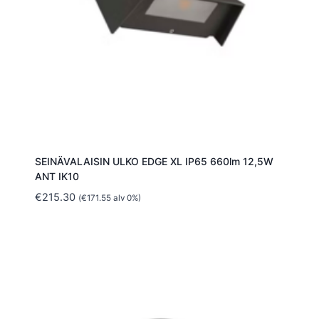
SEINÄVALAISIN ULKO EDGE XL IP65 660lm 12,5W
ANT IK10
€
215.30
(
€
171.55
alv 0%)