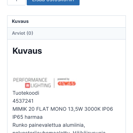
ULKO
MIMIK
20
Kuvaus
FLAT
Arviot (0)
MONO
13,5W
Kuvaus
3K
määrä
Tuotekoodi
4537241
MIMIK 20 FLAT MONO 13,5W 3000K IP06
IP65 harmaa
Runko painevalettua alumiinia,