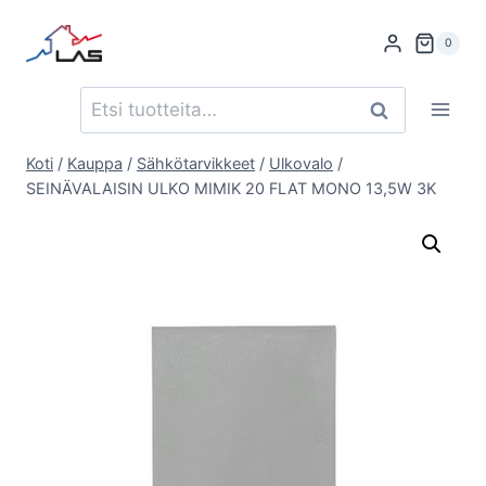
Siirry
sisältöön
0
Etsi:
Haku
Koti
/
Kauppa
/
Sähkötarvikkeet
/
Ulkovalo
/
SEINÄVALAISIN ULKO MIMIK 20 FLAT MONO 13,5W 3K