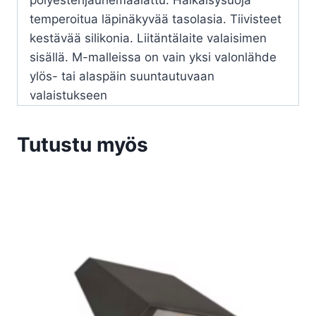
polyesterijauhemaalattu. Häikäisysuoja
temperoitua läpinäkyvää tasolasia. Tiivisteet
kestävää silikonia. Liitäntälaite valaisimen
sisällä. M-malleissa on vain yksi valonlähde
ylös- tai alaspäin suuntautuvaan
valaistukseen
Tutustu myös