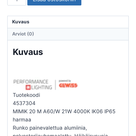
ULKO
MIMIK
20
Kuvaus
M
Arviot (0)
A60/W
21W
Kuvaus
4K
määrä
Tuotekoodi
4537304
MIMIK 20 M A60/W 21W 4000K IK06 IP65
harmaa
Runko painevalettua alumiinia,