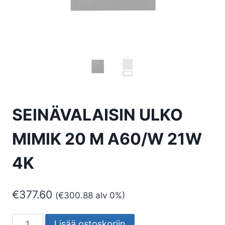
SEINÄVALAISIN ULKO
MIMIK 20 M A60/W 21W
4K
€
377.60
(
€
300.88
alv 0%)
SEINÄVALAISIN
Lisää ostoskoriin