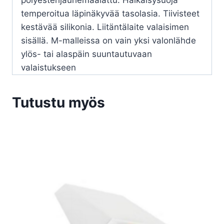
polyesterijauhemaalattu. Häikäisysuoja
temperoitua läpinäkyvää tasolasia. Tiivisteet
kestävää silikonia. Liitäntälaite valaisimen
sisällä. M-malleissa on vain yksi valonlähde
ylös- tai alaspäin suuntautuvaan
valaistukseen
Tutustu myös