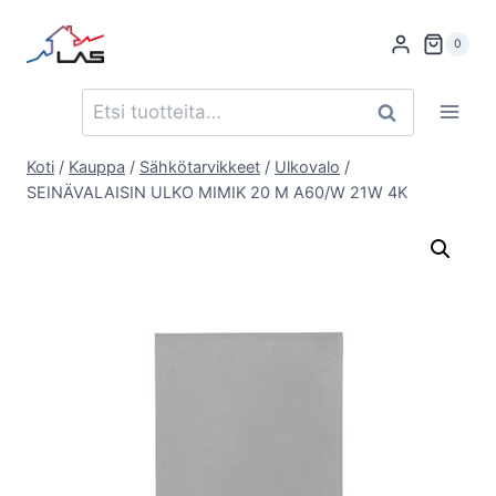
Siirry
sisältöön
0
Etsi:
Haku
Koti
/
Kauppa
/
Sähkötarvikkeet
/
Ulkovalo
/
SEINÄVALAISIN ULKO MIMIK 20 M A60/W 21W 4K