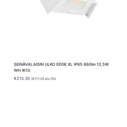
SEINÄVALAISIN ULKO EDGE XL IP65 660lm 12,5W
WH IK10
€
215.30
(
€
171.55
alv 0%)