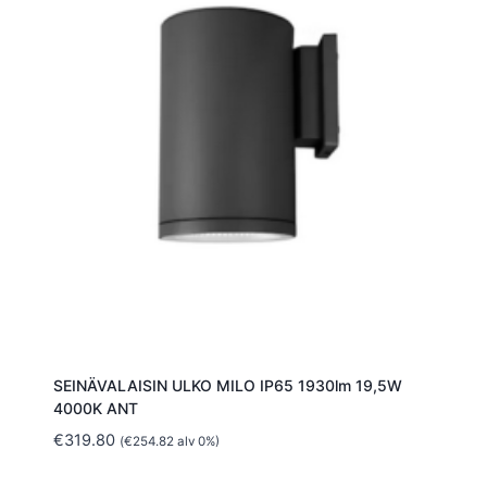
SEINÄVALAISIN ULKO MILO IP65 1930lm 19,5W
4000K ANT
€
319.80
(
€
254.82
alv 0%)