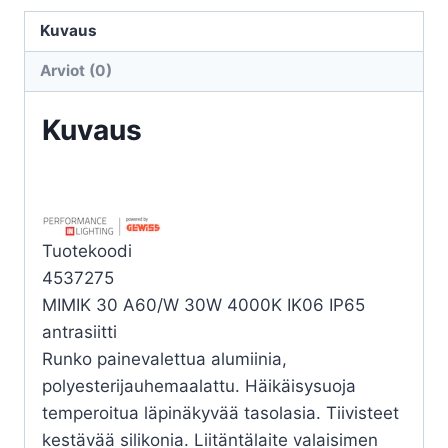
MIMIK
30
Kuvaus
A60/W
Arviot (0)
30W
4K
Kuvaus
määrä
Tuotekoodi
4537275
MIMIK 30 A60/W 30W 4000K IK06 IP65
antrasiitti
Runko painevalettua alumiinia,
polyesterijauhemaalattu. Häikäisysuoja
temperoitua läpinäkyvää tasolasia. Tiivisteet
kestävää silikonia. Liitäntälaite valaisimen