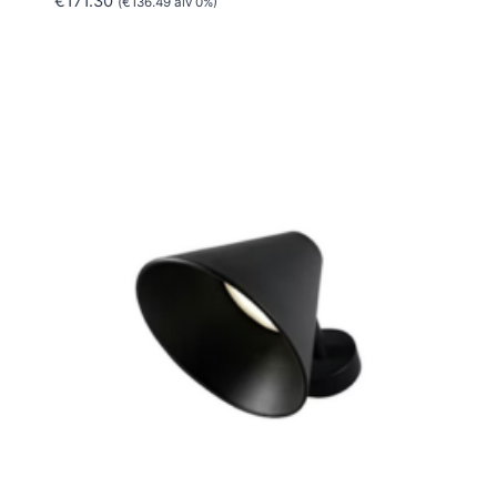
€
171.30
(
€
136.49
alv 0%)