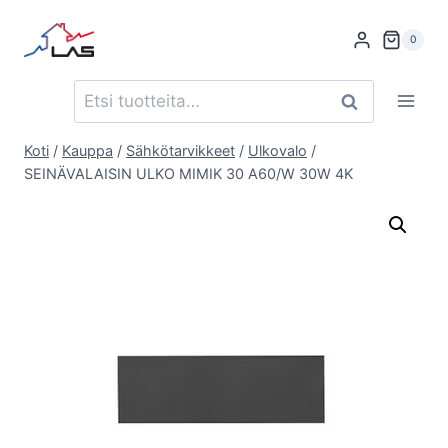
Siirry
sisältöön
0
Etsi:
Haku
Koti
/
Kauppa
/
Sähkötarvikkeet
/
Ulkovalo
/
SEINÄVALAISIN ULKO MIMIK 30 A60/W 30W 4K