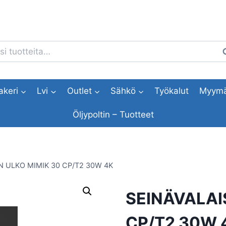
i:
H
akeri
Lvi
Outlet
Sähkö
Työkalut
Myymä
Öljypoltin – Tuotteet
N ULKO MIMIK 30 CP/T2 30W 4K
SEINÄVALAI
CP/T2 30W 