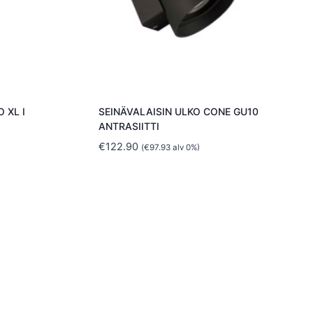
 XL I
SEINÄVALAISIN ULKO CONE GU10
ANTRASIITTI
€
122.90
(
€
97.93
alv 0%)