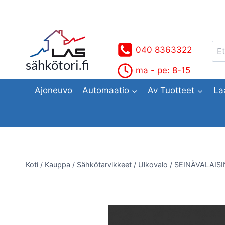
Siirry
sisältöön
Ets
040 8363322
sähkötori.fi
ma - pe: 8-15
Ajoneuvo
Automaatio
Av Tuotteet
La
Koti
/
Kauppa
/
Sähkötarvikkeet
/
Ulkovalo
/
SEINÄVALAISI