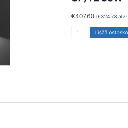
€
407.60
(
€
324.78
alv 
SEINÄVALAISIN
Lisää ostosko
ULKO
MIMIK
30
CP/T2
30W
4K
määrä