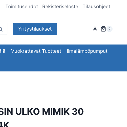
Toimitusehdot
Rekisteriseloste
Tilausohjeet
Yritystilaukset
aku
0
lä
Vuokrattavat Tuotteet
Ilmalämpöpumput
SIN ULKO MIMIK 30
4K