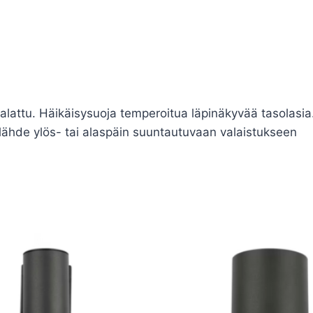
attu. Häikäisysuoja temperoitua läpinäkyvää tasolasia. T
nlähde ylös- tai alaspäin suuntautuvaan valaistukseen