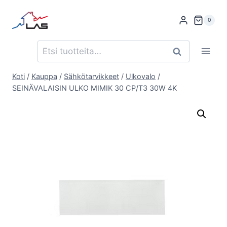
Siirry
sisältöön
0
Etsi:
Haku
Koti
/
Kauppa
/
Sähkötarvikkeet
/
Ulkovalo
/
SEINÄVALAISIN ULKO MIMIK 30 CP/T3 30W 4K