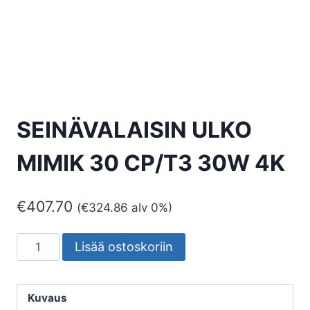
SEINÄVALAISIN ULKO
MIMIK 30 CP/T3 30W 4K
€
407.70
(
€
324.86
alv 0%)
SEINÄVALAISIN
Lisää ostoskoriin
ULKO
MIMIK
30
Kuvaus