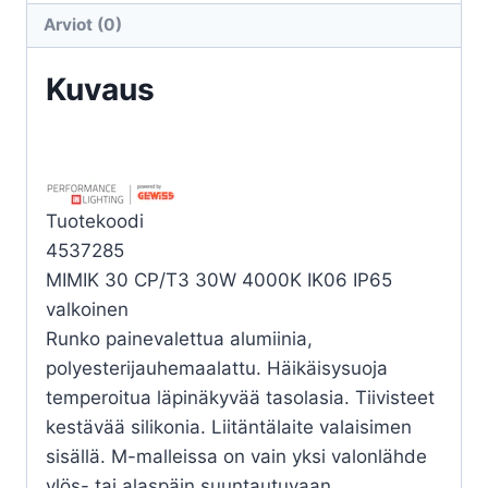
CP/T3
Arviot (0)
30W
4K
Kuvaus
määrä
Tuotekoodi
4537285
MIMIK 30 CP/T3 30W 4000K IK06 IP65
valkoinen
Runko painevalettua alumiinia,
polyesterijauhemaalattu. Häikäisysuoja
temperoitua läpinäkyvää tasolasia. Tiivisteet
kestävää silikonia. Liitäntälaite valaisimen
sisällä. M-malleissa on vain yksi valonlähde
ylös- tai alaspäin suuntautuvaan