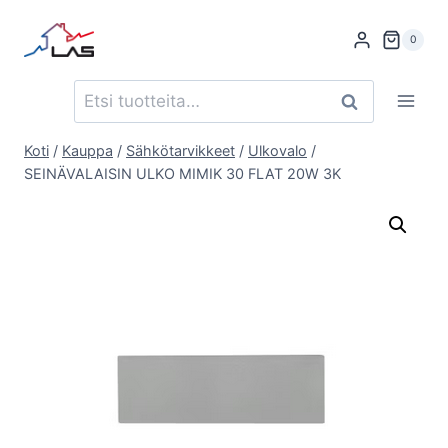
Siirry
sisältöön
0
Etsi:
Haku
Koti
/
Kauppa
/
Sähkötarvikkeet
/
Ulkovalo
/
SEINÄVALAISIN ULKO MIMIK 30 FLAT 20W 3K