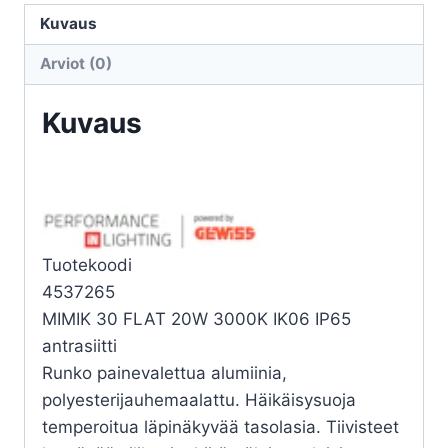
30
Kuvaus
FLAT
Arviot (0)
20W
3K
Kuvaus
määrä
Tuotekoodi
4537265
MIMIK 30 FLAT 20W 3000K IK06 IP65
antrasiitti
Runko painevalettua alumiinia,
polyesterijauhemaalattu. Häikäisysuoja
temperoitua läpinäkyvää tasolasia. Tiivisteet