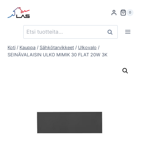
Siirry
sisältöön
0
Etsi:
Haku
Koti
/
Kauppa
/
Sähkötarvikkeet
/
Ulkovalo
/
SEINÄVALAISIN ULKO MIMIK 30 FLAT 20W 3K