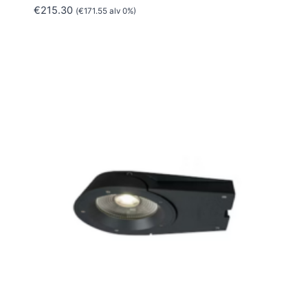
€
215.30
(
€
171.55
alv 0%)