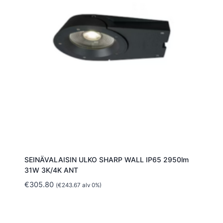
SEINÄVALAISIN ULKO SHARP WALL IP65 2950lm
31W 3K/4K ANT
€
305.80
(
€
243.67
alv 0%)