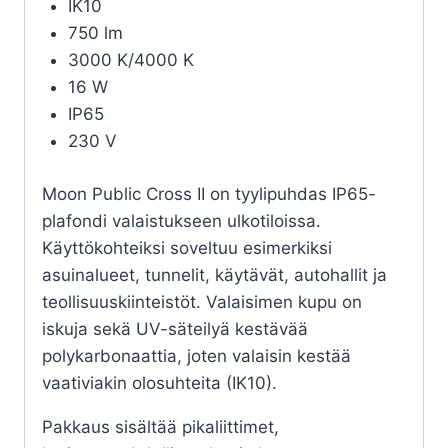
IK10
750 lm
3000 K/4000 K
16 W
IP65
230 V
Moon Public Cross II on tyylipuhdas IP65-
plafondi valaistukseen ulkotiloissa.
Käyttökohteiksi soveltuu esimerkiksi
asuinalueet, tunnelit, käytävät, autohallit ja
teollisuuskiinteistöt. Valaisimen kupu on
iskuja sekä UV-säteilyä kestävää
polykarbonaattia, joten valaisin kestää
vaativiakin olosuhteita (IK10).
Pakkaus sisältää pikaliittimet,