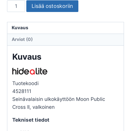
SEINÄVALAISIN
Lisää ostoskoriin
ULKO
MOON
PUBLIC
Kuvaus
CROSS
Arviot (0)
II
IK10
Kuvaus
VALKOINEN
määrä
Tuotekoodi
4528111
Seinävalaisin ulkokäyttöön Moon Public
Cross II, valkoinen
Tekniset tiedot