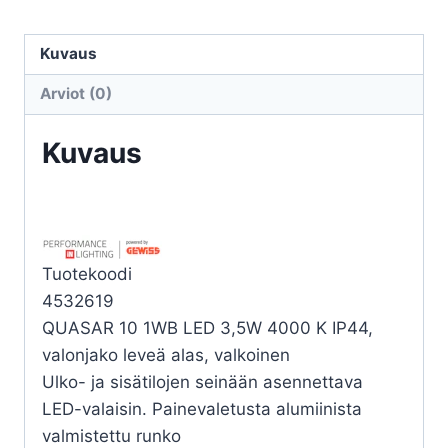
PRISMA
QUASAR
Kuvaus
10
Arviot (0)
1WB
LED
Kuvaus
3,5W
4000K
määrä
Tuotekoodi
4532619
QUASAR 10 1WB LED 3,5W 4000 K IP44,
valonjako leveä alas, valkoinen
Ulko- ja sisätilojen seinään asennettava
LED-valaisin. Painevaletusta alumiinista
valmistettu runko