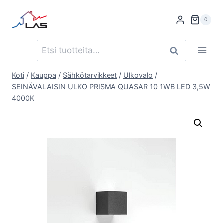
Siirry
sisältöön
0
Etsi:
Haku
Koti
/
Kauppa
/
Sähkötarvikkeet
/
Ulkovalo
/
SEINÄVALAISIN ULKO PRISMA QUASAR 10 1WB LED 3,5W
4000K