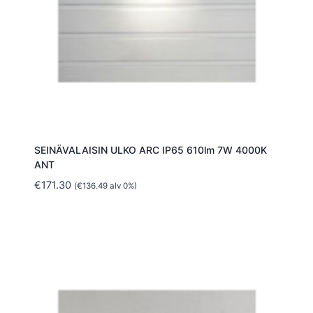
SEINÄVALAISIN ULKO ARC IP65 610lm 7W 4000K
ANT
€
171.30
(
€
136.49
alv 0%)