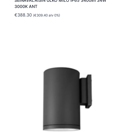
SEINÄVALAISIN ULKO MILO IP65 3400lm 34W
3000K ANT
€
388.30
(
€
309.40
alv 0%)