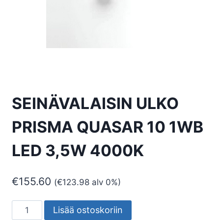
SEINÄVALAISIN ULKO
PRISMA QUASAR 10 1WB
LED 3,5W 4000K
€
155.60
(
€
123.98
alv 0%)
SEINÄVALAISIN
Lisää ostoskoriin
ULKO