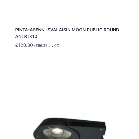
PINTA-ASENNUSVALAISIN MOON PUBLIC ROUND
ANTR IK10
€
120.80
(
€
96.25
alv 0%)