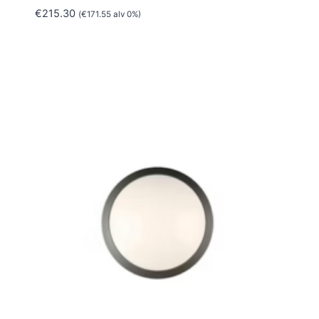
€
215.30
(
€
171.55
alv 0%)