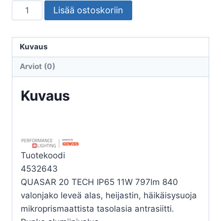
SEINÄVALAISIN
Lisää ostoskoriin
ULKO
PRISMA
QUASAR
Kuvaus
20
Arviot (0)
1WB
LED
Kuvaus
12,5W
4000K
määrä
Tuotekoodi
4532643
QUASAR 20 TECH IP65 11W 797lm 840
valonjako leveä alas, heijastin, häikäisysuoja
mikroprismaattista tasolasia antrasiitti.