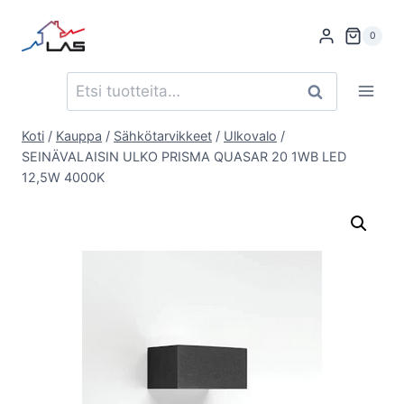
Siirry
sisältöön
0
Etsi:
Haku
Koti
/
Kauppa
/
Sähkötarvikkeet
/
Ulkovalo
/
SEINÄVALAISIN ULKO PRISMA QUASAR 20 1WB LED
12,5W 4000K