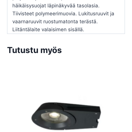
häikäisysuojat läpinäkyvää tasolasia.
Tiivisteet polymeerimuovia. Lukitusruuvit ja
vaarnaruuvit ruostumatonta terästä.
Liitäntälaite valaisimen sisällä.
Tutustu myös