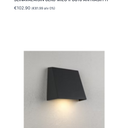
€
102.90
(
€
81.99
alv 0%)