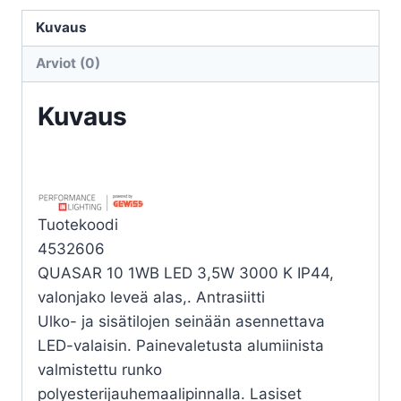
QUASAR
10
Kuvaus
1WB
Arviot (0)
LED
3,5W
Kuvaus
3000K
määrä
Tuotekoodi
4532606
QUASAR 10 1WB LED 3,5W 3000 K IP44,
valonjako leveä alas,. Antrasiitti
Ulko- ja sisätilojen seinään asennettava
LED-valaisin. Painevaletusta alumiinista
valmistettu runko
polyesterijauhemaalipinnalla. Lasiset