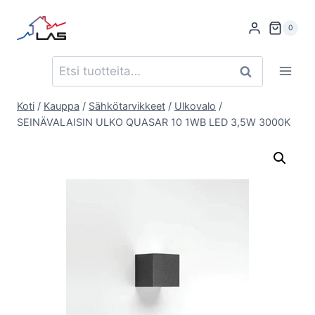
Siirry
sisältöön
0
Etsi:
Haku
Koti
/
Kauppa
/
Sähkötarvikkeet
/
Ulkovalo
/
SEINÄVALAISIN ULKO QUASAR 10 1WB LED 3,5W 3000K