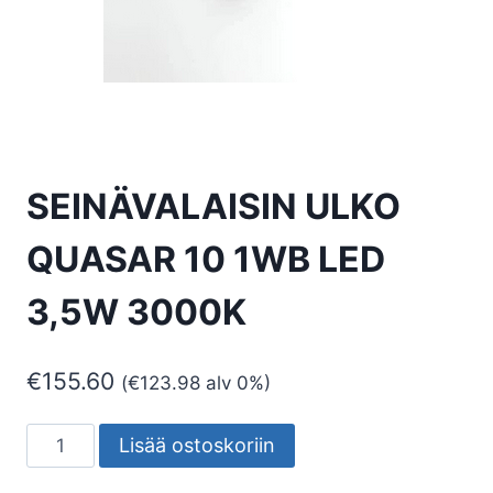
SEINÄVALAISIN ULKO
QUASAR 10 1WB LED
3,5W 3000K
€
155.60
(
€
123.98
alv 0%)
SEINÄVALAISIN
Lisää ostoskoriin
ULKO