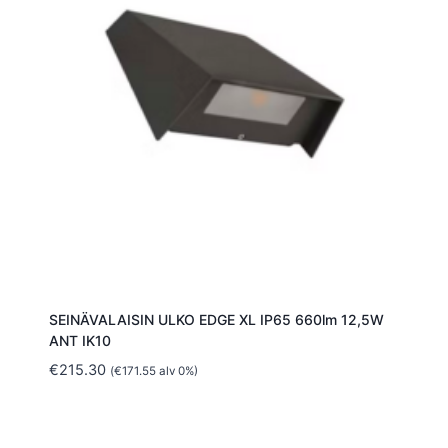
SEINÄVALAISIN ULKO EDGE XL IP65 660lm 12,5W
ANT IK10
€
215.30
(
€
171.55
alv 0%)