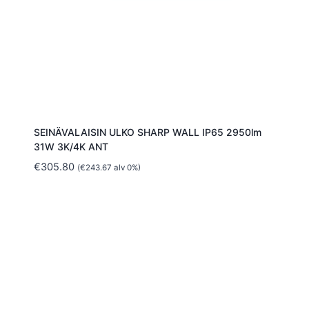
SEINÄVALAISIN ULKO SHARP WALL IP65 2950lm
31W 3K/4K ANT
€
305.80
(
€
243.67
alv 0%)