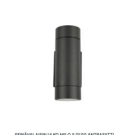
SEINÄVALAISIN ULKO MILO II GU10 ANTRASIITTI