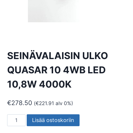
SEINÄVALAISIN ULKO
QUASAR 10 4WB LED
10,8W 4000K
€
278.50
(
€
221.91
alv 0%)
SEINÄVALAISIN
Lisää ostoskoriin
ULKO