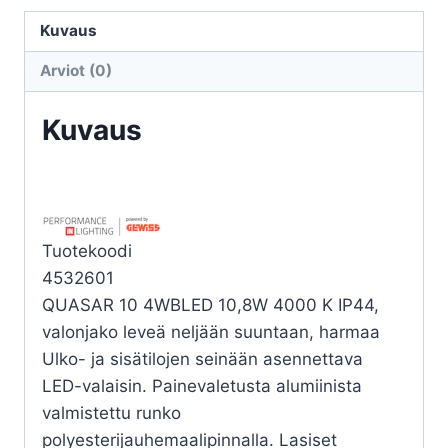
QUASAR
10
Kuvaus
4WB
Arviot (0)
LED
10,8W
Kuvaus
4000K
määrä
Tuotekoodi
4532601
QUASAR 10 4WBLED 10,8W 4000 K IP44,
valonjako leveä neljään suuntaan, harmaa
Ulko- ja sisätilojen seinään asennettava
LED-valaisin. Painevaletusta alumiinista
valmistettu runko
polyesterijauhemaalipinnalla. Lasiset