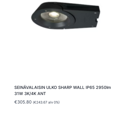
SEINÄVALAISIN ULKO SHARP WALL IP65 2950lm
31W 3K/4K ANT
€
305.80
(
€
243.67
alv 0%)