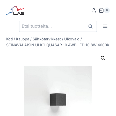
Siirry
sisältöön
0
Etsi:
Haku
Koti
/
Kauppa
/
Sähkötarvikkeet
/
Ulkovalo
/
SEINÄVALAISIN ULKO QUASAR 10 4WB LED 10,8W 4000K