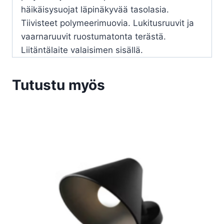
häikäisysuojat läpinäkyvää tasolasia.
Tiivisteet polymeerimuovia. Lukitusruuvit ja
vaarnaruuvit ruostumatonta terästä.
Liitäntälaite valaisimen sisällä.
Tutustu myös