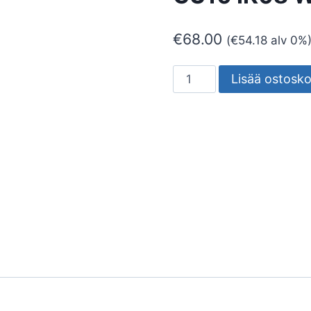
€
68.00
(
€
54.18
alv 0%
SEINÄVALAISIN
Lisää ostosko
ULKO
ROUND
IP54
GU10
IK08
WH
määrä