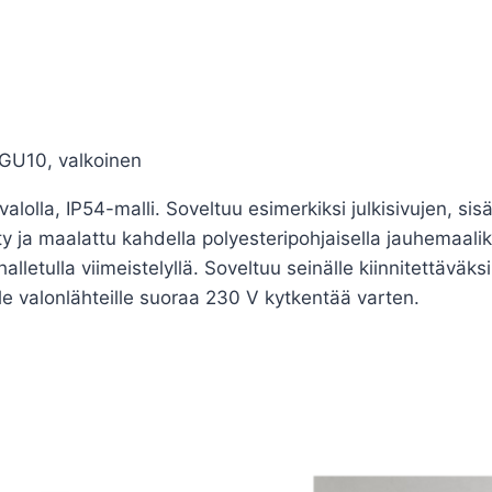
 GU10, valkoinen
alolla, IP54-malli. Soveltuu esimerkiksi julkisivujen, si
lty ja maalattu kahdella polyesteripohjaisella jauhemaali
letulla viimeistelyllä. Soveltuu seinälle kiinnitettäväksi
lle valonlähteille suoraa 230 V kytkentää varten.