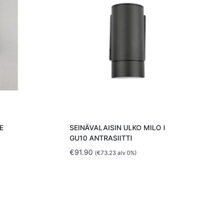
E
SEINÄVALAISIN ULKO MILO I
GU10 ANTRASIITTI
€
91.90
(
€
73.23
alv 0%)