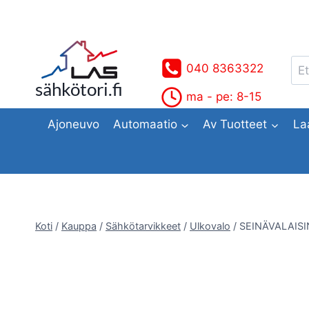
Siirry
sisältöön
Ets
040 8363322
sähkötori.fi
ma - pe: 8-15
Ajoneuvo
Automaatio
Av Tuotteet
La
Koti
/
Kauppa
/
Sähkötarvikkeet
/
Ulkovalo
/
SEINÄVALAISI