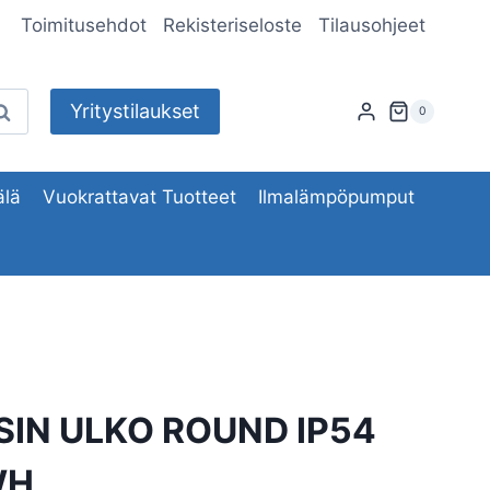
Toimitusehdot
Rekisteriseloste
Tilausohjeet
Yritystilaukset
aku
0
lä
Vuokrattavat Tuotteet
Ilmalämpöpumput
SIN ULKO ROUND IP54
WH