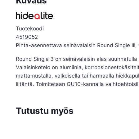
Kuvaus
Tuotekoodi
4519052
Pinta-asennettava seinävalaisin Round Single III,
Round Single 3 on seinävalaisin alas suunnatulla v
Valaisinkotelo on alumiinia, korroosionestokäsite
mattamustalla, valkoisella tai harmaalla hiekkapuhal
liitäntä. Toimitetaan GU10-kannalla vaihtoehtoisi
Tutustu myös