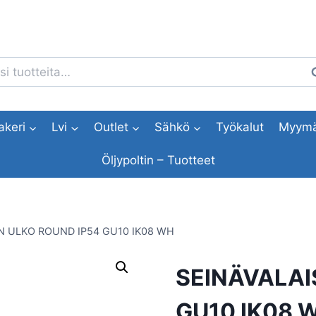
i:
H
akeri
Lvi
Outlet
Sähkö
Työkalut
Myymä
Öljypoltin – Tuotteet
N ULKO ROUND IP54 GU10 IK08 WH
SEINÄVALAI
GU10 IK08 