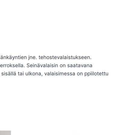
säänkäyntien jne. tehostevalaistukseen.
kerroksella. Seinävalaisin on saatavana
 sisällä tai ulkona, valaisimessa on ppiilotettu