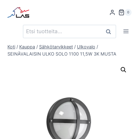
Siirry
sisältöön
0
Etsi:
Haku
Koti
/
Kauppa
/
Sähkötarvikkeet
/
Ulkovalo
/
SEINÄVALAISIN ULKO SOLO 1100 11,5W 3K MUSTA