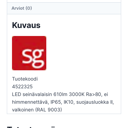
11,5W
Arviot (0)
3K
VA
Kuvaus
määrä
Tuotekoodi
4522325
LED seinävalaisin 610lm 3000K Ra>80, ei
himmennettävä, IP65, IK10, suojausluokka II,
valkoinen (RAL 9003)