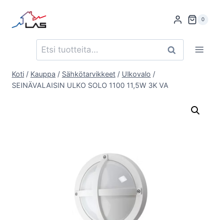
Siirry
sisältöön
0
Etsi:
Haku
Koti
/
Kauppa
/
Sähkötarvikkeet
/
Ulkovalo
/
SEINÄVALAISIN ULKO SOLO 1100 11,5W 3K VA