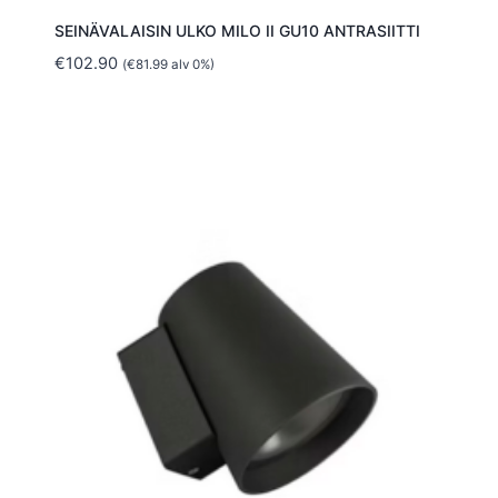
SEINÄVALAISIN ULKO MILO II GU10 ANTRASIITTI
€
102.90
(
€
81.99
alv 0%)