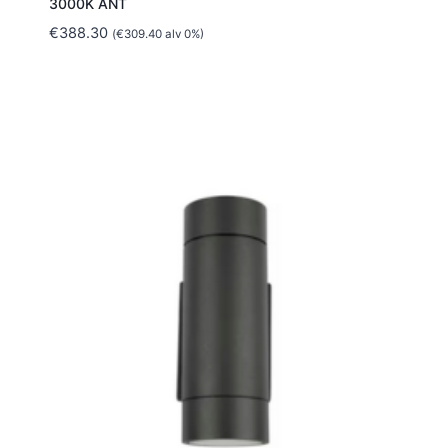
3000K ANT
€
388.30
(
€
309.40
alv 0%)