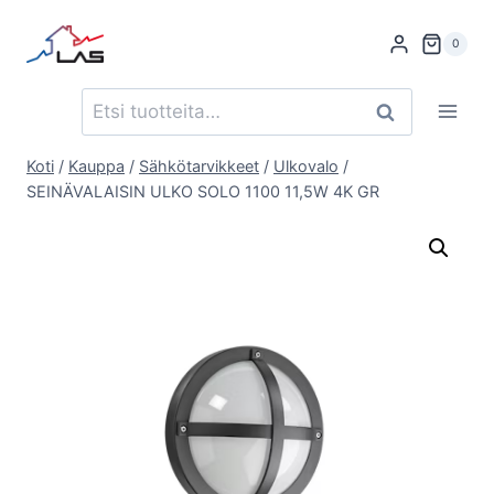
Siirry
sisältöön
0
Etsi:
Haku
Koti
/
Kauppa
/
Sähkötarvikkeet
/
Ulkovalo
/
SEINÄVALAISIN ULKO SOLO 1100 11,5W 4K GR