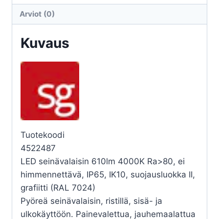
11,5W
Arviot (0)
4K
GR
Kuvaus
määrä
Tuotekoodi
4522487
LED seinävalaisin 610lm 4000K Ra>80, ei
himmennettävä, IP65, IK10, suojausluokka II,
grafiitti (RAL 7024)
Pyöreä seinävalaisin, ristillä, sisä- ja
ulkokäyttöön. Painevalettua, jauhemaalattua