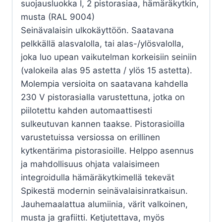
suojausluokka I, 2 pistorasiaa, hämäräkytkin,
musta (RAL 9004)
Seinävalaisin ulkokäyttöön. Saatavana
pelkkällä alasvalolla, tai alas-/ylösvalolla,
joka luo upean vaikutelman korkeisiin seiniin
(valokeila alas 95 astetta / ylös 15 astetta).
Molempia versioita on saatavana kahdella
230 V pistorasialla varustettuna, jotka on
piilotettu kahden automaattisesti
sulkeutuvan kannen taakse. Pistorasioilla
varustetuissa versiossa on erillinen
kytkentärima pistorasioille. Helppo asennus
ja mahdollisuus ohjata valaisimeen
integroidulla hämäräkytkimellä tekevät
Spikestä modernin seinävalaisinratkaisun.
Jauhemaalattua alumiinia, värit valkoinen,
musta ja grafiitti. Ketjutettava, myös