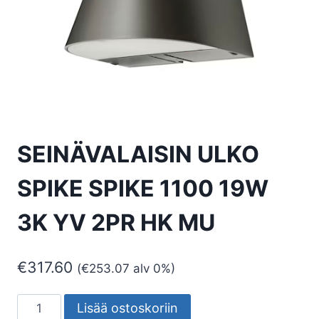
SEINÄVALAISIN ULKO
SPIKE SPIKE 1100 19W
3K YV 2PR HK MU
€
317.60
(
€
253.07
alv 0%)
SEINÄVALAISIN
Lisää ostoskoriin