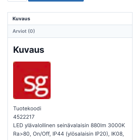
ULKO
SPIKE
SPIKE
Kuvaus
1100
Arviot (0)
19W
3K
Kuvaus
YV
2PR
HK
MU
määrä
Tuotekoodi
4522217
LED ylävalollinen seinävalaisin 880lm 3000K
Ra>80, On/Off, IP44 (ylösalaisin IP20), IK08,