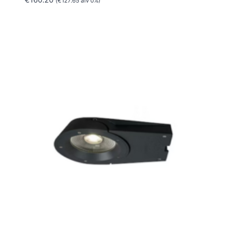
(
€
127.65
alv 0%)