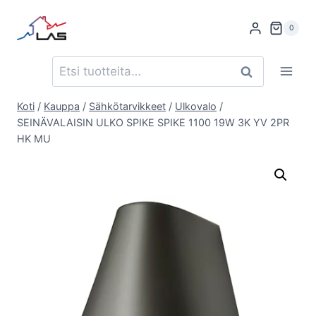
Siirry
sisältöön
0
Etsi:
Haku
Koti
/
Kauppa
/
Sähkötarvikkeet
/
Ulkovalo
/
SEINÄVALAISIN ULKO SPIKE SPIKE 1100 19W 3K YV 2PR
HK MU