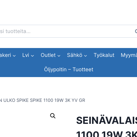
i:
H
akeri
Lvi
Outlet
Sähkö
Työkalut
Myymä
Öljypoltin – Tuotteet
N ULKO SPIKE SPIKE 1100 19W 3K YV GR
SEINÄVALAIS
1100 19W 3