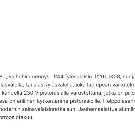
, vaihehimmennys, IP44 (ylösalaisin IP20), IK08, suojau
svalolla, tai alas-/ylösvalolla, joka luo upean vaikutelma
 kahdella 230 V pistorasialla varustettuna, jotka on pii
ossa on erillinen kytkentärima pistorasioille. Helppo ase
dernin seinävalaisinratkaisun. Jauhemaalattua alumiinia,
orroosiotakuu.