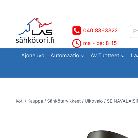
Siirry
sisältöön
Ets
040 8363322
sähkötori.fi
ma - pe: 8-15
Ajoneuvo
Automaatio
Av Tuotteet
La
Koti
/
Kauppa
/
Sähkötarvikkeet
/
Ulkovalo
/
SEINÄVALAISI