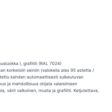
sluokka I, grafiitti (RAL 7024)
n korkeisiin seiniin (valokeila alas 95 astetta /
lotettu kahden automaattisesti sulkeutuvan
nnus ja mahdollisuus ohjata valaisimeen
 värit valkoinen, musta ja grafiitti. Ketjutettava,