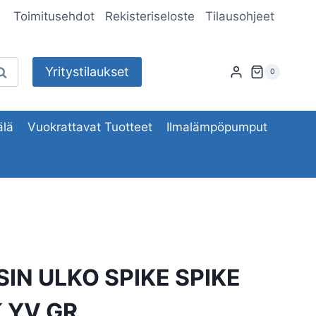
Toimitusehdot
Rekisteriseloste
Tilausohjeet
Yritystilaukset
aku
0
lä
Vuokrattavat Tuotteet
Ilmalämpöpumput
IN ULKO SPIKE SPIKE
K YV GR