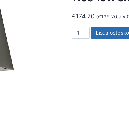
€
174.70
(
€
139.20
alv 
SEINÄVALAISIN
Lisää ostosko
ULKO
SPIKE
SPIKE
1100
19W
3K
YV
GR
määrä