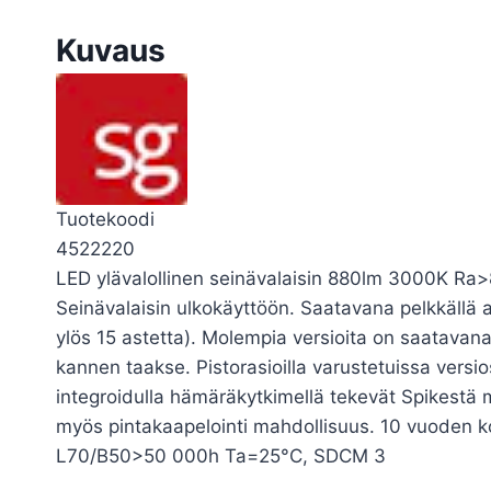
Kuvaus
Tuotekoodi
4522220
LED ylävalollinen seinävalaisin 880lm 3000K Ra>80
Seinävalaisin ulkokäyttöön. Saatavana pelkkällä ala
ylös 15 astetta). Molempia versioita on saatavana
kannen taakse. Pistorasioilla varustetuissa versi
integroidulla hämäräkytkimellä tekevät Spikestä mo
myös pintakaapelointi mahdollisuus. 10 vuoden k
L70/B50>50 000h Ta=25°C, SDCM 3