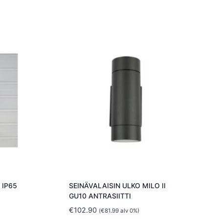
 IP65
SEINÄVALAISIN ULKO MILO II
GU10 ANTRASIITTI
€
102.90
(
€
81.99
alv 0%)