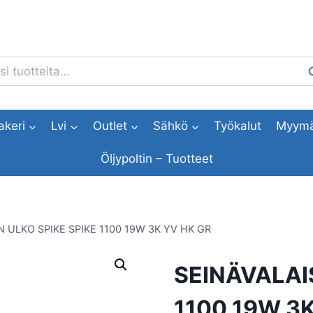
i:
H
akeri
Lvi
Outlet
Sähkö
Työkalut
Myymä
Öljypoltin – Tuotteet
N ULKO SPIKE SPIKE 1100 19W 3K YV HK GR
SEINÄVALAIS
1100 19W 3K