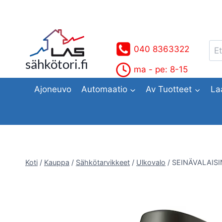
Siirry
sisältöön
Ets
040 8363322
sähkötori.fi
ma - pe: 8-15
Ajoneuvo
Automaatio
Av Tuotteet
La
Koti
/
Kauppa
/
Sähkötarvikkeet
/
Ulkovalo
/
SEINÄVALAISI