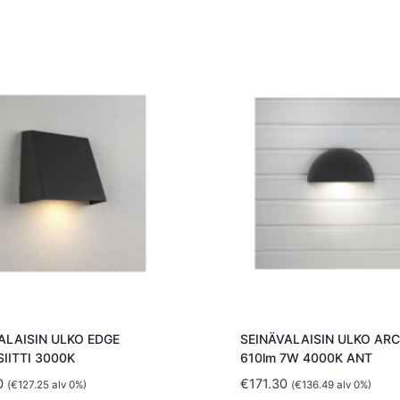
ALAISIN ULKO EDGE
SEINÄVALAISIN ULKO ARC
IITTI 3000K
610lm 7W 4000K ANT
0
€
171.30
(
€
127.25
alv 0%)
(
€
136.49
alv 0%)