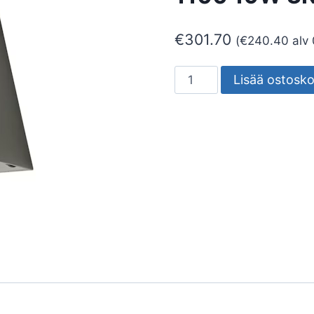
€
301.70
(
€
240.40
alv
SEINÄVALAISIN
Lisää ostosko
ULKO
SPIKE
SPIKE
1100
19W
3K
YV
HK
GR
määrä