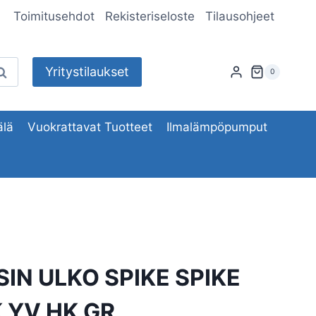
Toimitusehdot
Rekisteriseloste
Tilausohjeet
Yritystilaukset
aku
0
lä
Vuokrattavat Tuotteet
Ilmalämpöpumput
IN ULKO SPIKE SPIKE
 YV HK GR