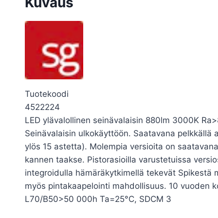
Kuvaus
Tuotekoodi
4522224
LED ylävalollinen seinävalaisin 880lm 3000K Ra>80
Seinävalaisin ulkokäyttöön. Saatavana pelkkällä ala
ylös 15 astetta). Molempia versioita on saatavana
kannen taakse. Pistorasioilla varustetuissa versi
integroidulla hämäräkytkimellä tekevät Spikestä mo
myös pintakaapelointi mahdollisuus. 10 vuoden k
L70/B50>50 000h Ta=25°C, SDCM 3