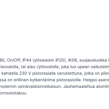
, On/Off, IP44 (ylösalaisin IP20), IK08, suojausluokka I
svalolla, tai alas-/ylösvalolla, joka luo upean vaikutelma
 kahdella 230 V pistorasialla varustettuna, jotka on pii
ossa on erillinen kytkentärima pistorasioille. Helppo ase
dernin seinävalaisinratkaisun. Jauhemaalattua alumiinia,
orroosiotakuu.