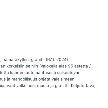
, hämäräkytkin, grafiitti (RAL 7024)
n korkeisiin seiniin (valokeila alas 95 astetta /
lotettu kahden automaattisesti sulkeutuvan
nnus ja mahdollisuus ohjata valaisimeen
 värit valkoinen, musta ja grafiitti. Ketjutettava,