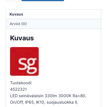
ULKO
TANTO
TANTO
Kuvaus
1100
Arviot (0)
11,5W
3K
Kuvaus
HK
VA
määrä
Tuotekoodi
4522321
LED seinävalaisin 330lm 3000K Ra>80,
On/Off, IP65, IK10, suojausluokka II,