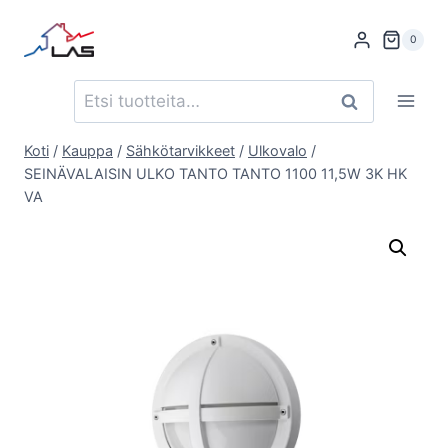
Siirry
sisältöön
0
Etsi:
Haku
Koti
/
Kauppa
/
Sähkötarvikkeet
/
Ulkovalo
/
SEINÄVALAISIN ULKO TANTO TANTO 1100 11,5W 3K HK
VA