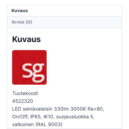
TANTO
TANTO
Kuvaus
1100
Arviot (0)
11,5W
3K
Kuvaus
VA
määrä
Tuotekoodi
4522320
LED seinävalaisin 330lm 3000K Ra>80,
On/Off, IP65, IK10, suojausluokka II,
valkoinen (RAL 9003)