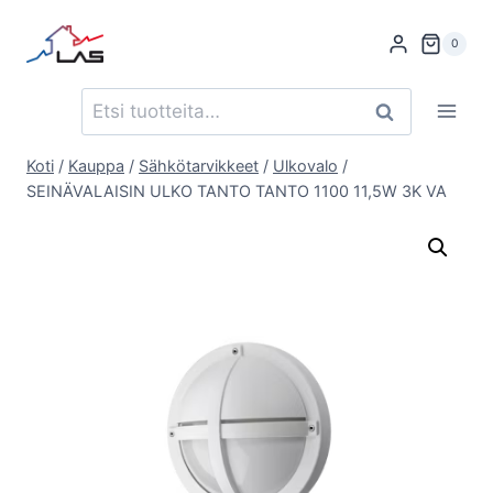
Siirry
sisältöön
0
Etsi:
Haku
Koti
/
Kauppa
/
Sähkötarvikkeet
/
Ulkovalo
/
SEINÄVALAISIN ULKO TANTO TANTO 1100 11,5W 3K VA